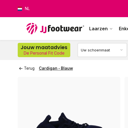
NL
Laarzen
Enk
Op w
Jouw maatadvies
De Personal Fit Code
Terug
Cardigan - Blauw