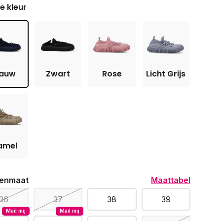
je kleur
lauw
Zwart
Rose
Licht Grijs
amel
enmaat
Maattabel
36
37
38
39
Mail mij
Mail mij