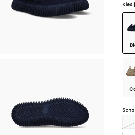
Kies 
B
C
Scho