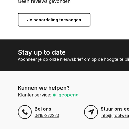
Geen reviews gevonden
Je beoordeling toevoegen
Stay up to date
Abonneer je op onze nieuwsbrief om op de hoogte te bli
Kunnen we helpen?
Klantenservice:
geopend
Bel ons
Stuur ons e
0416-272223
info@jjfootwea