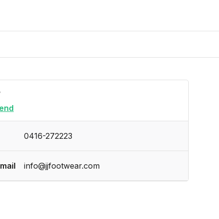
?
end
0416-272223
mail
info@jjfootwear.com