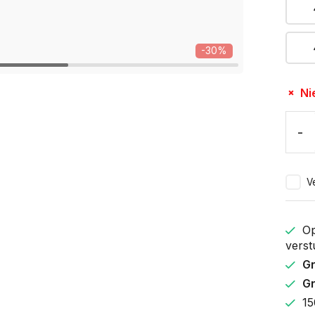
-30%
Ni
-
Ve
Op
verst
Gr
Gr
15