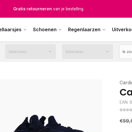
Gratis verzending
vanaf € 100,-
1500+ modellen op voorraad
ellaarsjes
Schoenen
Regenlaarzen
Uitverk
erkdagen voor 12.00u besteld,
dezelfde dag
verstuurd
Cardi
Ca
EAN: 
€59,