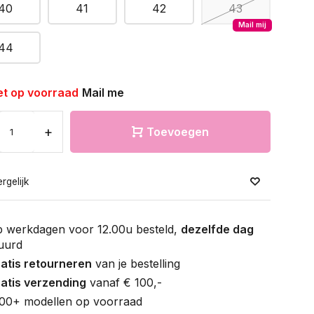
40
41
42
43
Mail mij
44
et op voorraad
Mail me
+
Toevoegen
rgelijk
 werkdagen voor 12.00u besteld,
dezelfde dag
uurd
atis retourneren
van je bestelling
atis verzending
vanaf € 100,-
00+ modellen op voorraad