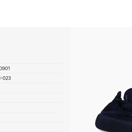
0901
3-023