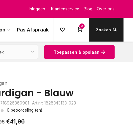
Inloggen
Klantenservice
Blog
Over ons
0
oop
Pas Afspraak
Zoeken
Toepassen & opslaan
gan
rdigan - Blauw
8718926360901
Art.nr: 1828343133-023
0 beoordeling (en)
€41,96
95