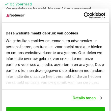
Op voorraad
Op werkdagen besteld, binnen 24 uur verstuurd
Op werkdagen voor 12.00u besteld,
dezelfde dag
verstuurd
Gratis retourneren
van je bestelling
Deze website maakt gebruik van cookies
Gratis verzending
vanaf € 100,-
We gebruiken cookies om content en advertenties te
1500+ modellen op voorraad
personaliseren, om functies voor social media te bieden
en om ons websiteverkeer te analyseren. Ook delen we
informatie over uw gebruik van onze site met onze
Beschrijving
partners voor social media, adverteren en analyse. Deze
Brora - Ocean
partners kunnen deze gegevens combineren met andere
informatie die u aan ze heeft verstrekt of die ze hebben
verzameld op basis van uw gebruik van hun services.
Brora is een comfortabele leren ocean-kleurige laars met
een smalle schacht. Hakhoogte van 7,5 cm. De laars heeft
een ritssluiting aan de binnenzijde. Met flexibele antislipzool
Details tonen
en uitneembare inlegzolen. Verkrijgbaar in diverse kleuren
en schachtwijdtes