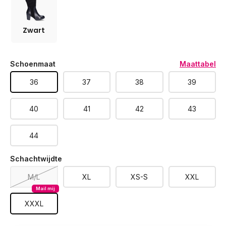
Zwart
Schoenmaat
Maattabel
36
37
38
39
40
41
42
43
44
Schachtwijdte
M/L
XL
XS-S
XXL
Mail mij
XXXL