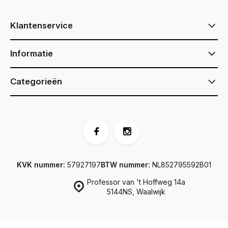
Klantenservice
Informatie
Categorieën
KVK nummer:
57927197
BTW nummer:
NL852795592B01
Professor van 't Hoffweg 14a
5144NS, Waalwijk