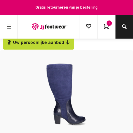
Gratis retourneren
van je bestelling
Gratis verzending
vanaf € 100,-
0
1500+ modellen op voorraad
Uw persoonlijke aanbod
Terug
Op werkdagen voor 12.00u besteld,
dezelfde dag
verstuurd