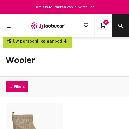
Gratis retourneren
van je bestelling
Gratis verzending
vanaf € 100,-
0
1500+ modellen op voorraad
Uw persoonlijke aanbod
Terug
Op werkdagen voor 12.00u besteld,
dezelfde dag
verstuurd
Wooler
Filters