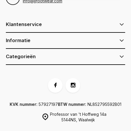
info@jjfootwear.com
Klantenservice
Informatie
Categorieën
KVK nummer:
57927197
BTW nummer:
NL852795592B01
Professor van 't Hoffweg 14a
5144NS, Waalwijk