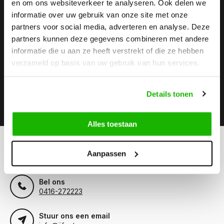
en om ons websiteverkeer te analyseren. Ook delen we
informatie over uw gebruik van onze site met onze
Stay up to date
partners voor social media, adverteren en analyse. Deze
Abonneer je op onze nieuwsbrief om op de hoogte te
partners kunnen deze gegevens combineren met andere
blijven.
informatie die u aan ze heeft verstrekt of die ze hebben
verzameld op basis van uw gebruik van hun services.
Details tonen
Abonneer
Alles toestaan
Kunnen we helpen?
Aanpassen
Klantenservice:
Bel ons
0416-272223
Stuur ons een email