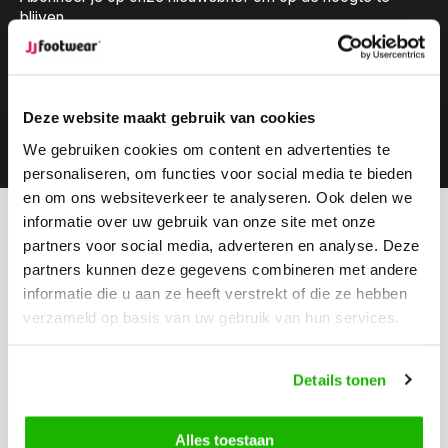
blijven.
Deze website maakt gebruik van cookies
Abonneer
We gebruiken cookies om content en advertenties te
personaliseren, om functies voor social media te bieden
en om ons websiteverkeer te analyseren. Ook delen we
informatie over uw gebruik van onze site met onze
Kunnen we helpen?
partners voor social media, adverteren en analyse. Deze
Klantenservice:
partners kunnen deze gegevens combineren met andere
informatie die u aan ze heeft verstrekt of die ze hebben
Bel ons
verzameld op basis van uw gebruik van hun services.
0416-272223
Stuur ons een email
Details tonen
info@jjfootwear.com
Alles toestaan