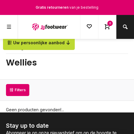
Gratis retourneren
van je bestelling
Gratis verzending
vanaf € 100,-
0
1500+ modellen op voorraad
Uw persoonlijke aanbod
Terug
Op werkdagen voor 12.00u besteld,
dezelfde dag
verstuurd
Wellies
Filters
Geen producten gevonden!...
Stay up to date
Abonneer je op onze nieuwsbrief om op de hoogte te