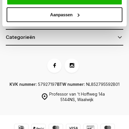
Klantenservice
Aanpassen
Informatie
Categorieën
KVK nummer:
57927197
BTW nummer:
NL852795592B01
Professor van 't Hoffweg 14a
5144NS, Waalwijk