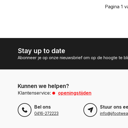
Pagina 1 v
Stay up to date
Abonneer je op onze nieuwsbrief om op de hoogte te bli
Kunnen we helpen?
Klantenservice:
openingstijden
Bel ons
Stuur ons e
0416-272223
info@jjfootwea