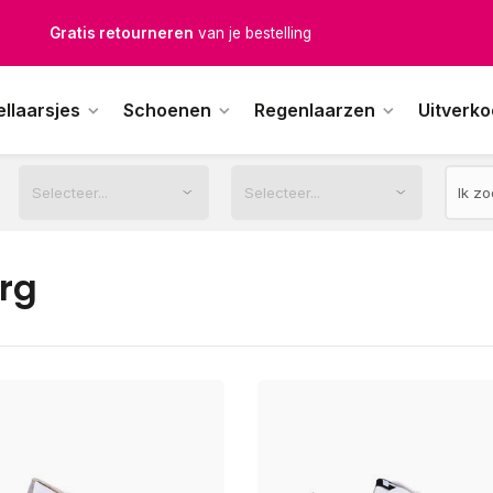
Gratis retourneren
van je bestelling
Gratis verzending
vanaf € 100,-
ellaarsjes
Schoenen
Regenlaarzen
Uitverk
1500+ modellen op voorraad
erkdagen voor 12.00u besteld,
dezelfde dag
verstuurd
urg