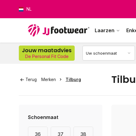
NL
Laarzen
Enk
Jouw maatadvies
De Personal Fit Code
Op w
Tilb
Terug
Merken
Tilburg
Schoenmaat
36
37
38