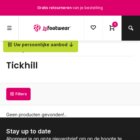
Gratis retourneren
van je bestelling
Gratis verzending
vanaf € 100,-
0
1500+ modellen op voorraad
Uw persoonlijke aanbod
Terug
Op werkdagen voor 12.00u besteld,
dezelfde dag
verstuurd
Tickhill
Filters
Geen producten gevonden!...
Stay up to date
Abonneer je op onze nieuwsbrief om op de hoogte te