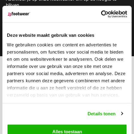
blijven.
Deze website maakt gebruik van cookies
Abonneer
We gebruiken cookies om content en advertenties te
personaliseren, om functies voor social media te bieden
en om ons websiteverkeer te analyseren. Ook delen we
informatie over uw gebruik van onze site met onze
Kunnen we helpen?
partners voor social media, adverteren en analyse. Deze
Klantenservice:
geopend
partners kunnen deze gegevens combineren met andere
informatie die u aan ze heeft verstrekt of die ze hebben
Bel ons
verzameld op basis van uw gebruik van hun services.
0416-272223
Stuur ons een email
Details tonen
info@jjfootwear.com
Alles toestaan