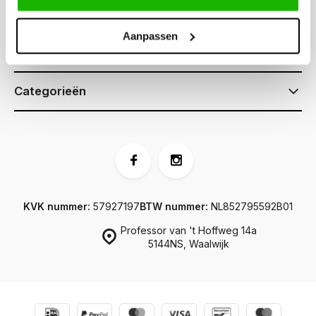
Klantenservice
Aanpassen
Informatie
Categorieën
KVK nummer:
57927197
BTW nummer:
NL852795592B01
Professor van 't Hoffweg 14a
5144NS, Waalwijk