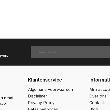
jven.
Klantenservice
Informat
Algemene voorwaarden
Mijn accou
Disclaimer
Over ons
en email
Privacy Policy
Contact
r.com
Betaalmethoden
Blog