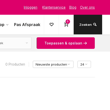
Inloggen
Klantenservice
Blog
Over ons
0
oop
Pas Afspraak
Zoeken
Toepassen & opslaan
0 Producten