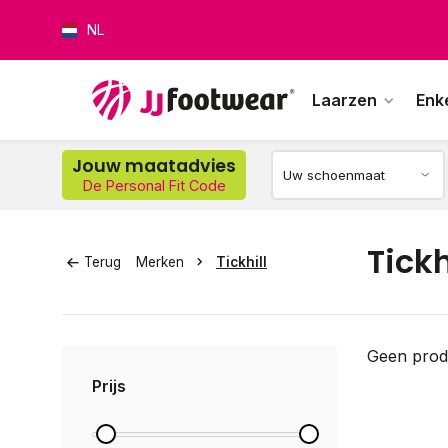
NL
Laarzen
Enk
Jouw maatadvies
De Personal Fit Code
Op w
Tickh
Terug
Merken
Tickhill
Geen prod
Prijs