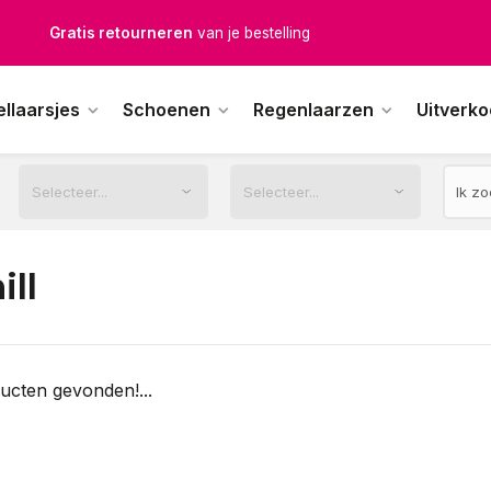
Gratis retourneren
van je bestelling
Gratis verzending
vanaf € 100,-
ellaarsjes
Schoenen
Regenlaarzen
Uitverk
1500+ modellen op voorraad
erkdagen voor 12.00u besteld,
dezelfde dag
verstuurd
ill
ucten gevonden!...