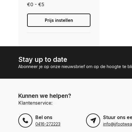
€0 - €5
Prijs instellen
Stay up to date
Abonneer je op onze nieuwsbrief om op de hoogte te bli
Kunnen we helpen?
Klantenservice:
Bel ons
Stuur ons e
0416-272223
info@jjfootwea