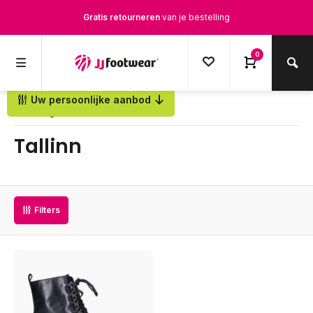
Gratis retourneren
van je bestelling
Gratis verzending
vanaf € 100,-
0
1500+ modellen op voorraad
Uw persoonlijke aanbod
Terug
Op werkdagen voor 12.00u besteld,
dezelfde dag
verstuurd
Tallinn
Filters