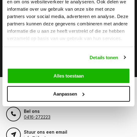
en om ons websiteverkeer te analyseren. Ook delen we
informatie over uw gebruik van onze site met onze
Stay up to date
partners voor social media, adverteren en analyse. Deze
Abonneer je op onze nieuwsbrief om op de hoogte te
partners kunnen deze gegevens combineren met andere
blijven.
informatie die u aan ze heeft verstrekt of die ze hebben
verzameld op basis van uw gebruik van hun services.
Details tonen
Abonneer
Alles toestaan
Kunnen we helpen?
Aanpassen
Klantenservice:
Bel ons
0416-272223
Stuur ons een email