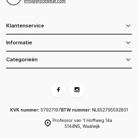
info@jjfootwear.com
Klantenservice
Informatie
Categorieën
KVK nummer:
57927197
BTW nummer:
NL852795592B01
Professor van 't Hoffweg 14a
5144NS, Waalwijk