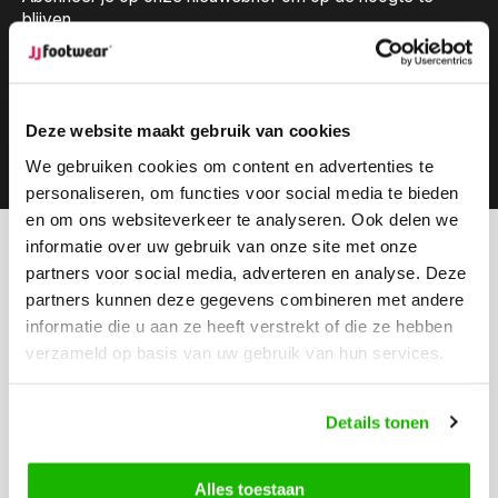
blijven.
Deze website maakt gebruik van cookies
Abonneer
We gebruiken cookies om content en advertenties te
personaliseren, om functies voor social media te bieden
en om ons websiteverkeer te analyseren. Ook delen we
informatie over uw gebruik van onze site met onze
Kunnen we helpen?
partners voor social media, adverteren en analyse. Deze
Klantenservice:
partners kunnen deze gegevens combineren met andere
informatie die u aan ze heeft verstrekt of die ze hebben
Bel ons
verzameld op basis van uw gebruik van hun services.
0416-272223
Stuur ons een email
Details tonen
info@jjfootwear.com
Alles toestaan