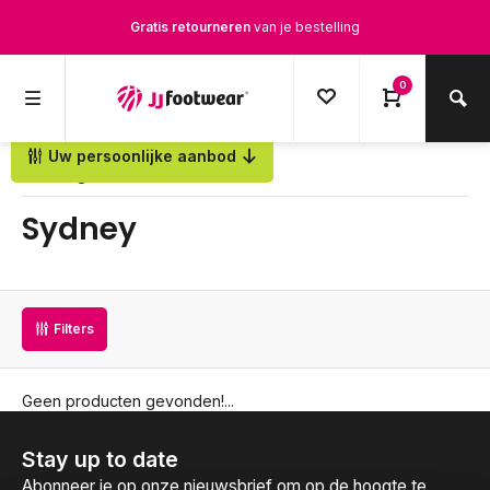
Gratis retourneren
van je bestelling
Gratis verzending
vanaf € 100,-
0
1500+ modellen op voorraad
Uw persoonlijke aanbod
Terug
Op werkdagen voor 12.00u besteld,
dezelfde dag
verstuurd
Sydney
Filters
Geen producten gevonden!...
Stay up to date
Abonneer je op onze nieuwsbrief om op de hoogte te