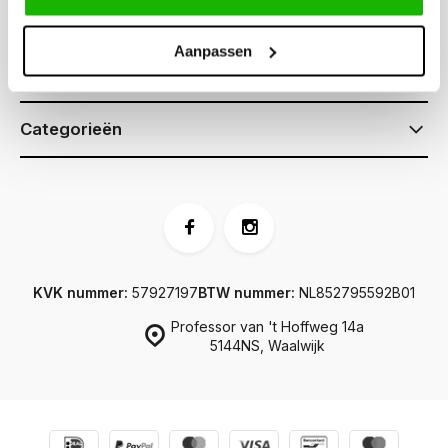
Klantenservice
Aanpassen
Informatie
Categorieën
KVK nummer:
57927197
BTW nummer:
NL852795592B01
Professor van 't Hoffweg 14a
5144NS, Waalwijk