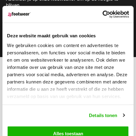
blijven.
Deze website maakt gebruik van cookies
Abonneer
We gebruiken cookies om content en advertenties te
personaliseren, om functies voor social media te bieden
en om ons websiteverkeer te analyseren. Ook delen we
informatie over uw gebruik van onze site met onze
Kunnen we helpen?
partners voor social media, adverteren en analyse. Deze
Klantenservice:
partners kunnen deze gegevens combineren met andere
informatie die u aan ze heeft verstrekt of die ze hebben
Bel ons
verzameld op basis van uw gebruik van hun services.
0416-272223
Stuur ons een email
Details tonen
info@jjfootwear.com
Alles toestaan