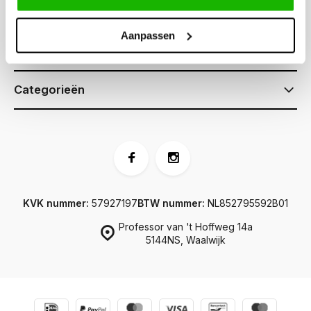
Klantenservice
Aanpassen
Informatie
Categorieën
KVK nummer:
57927197
BTW nummer:
NL852795592B01
Professor van 't Hoffweg 14a
5144NS, Waalwijk