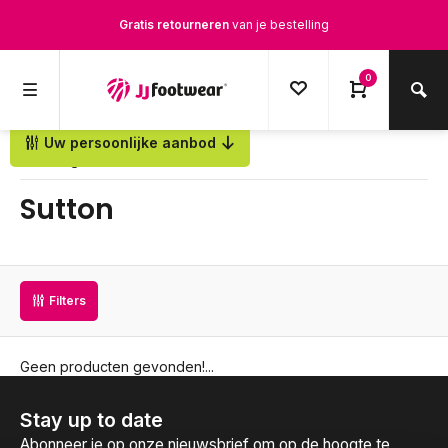
Gratis retourneren
van je bestelling
Gratis verzending
vanaf € 100,-
0
1500+ modellen op voorraad
Uw persoonlijke aanbod
Terug
Op werkdagen voor 12.00u besteld,
dezelfde dag
verstuurd
Sutton
Filters
Geen producten gevonden!...
Stay up to date
Abonneer je op onze nieuwsbrief om op de hoogte te