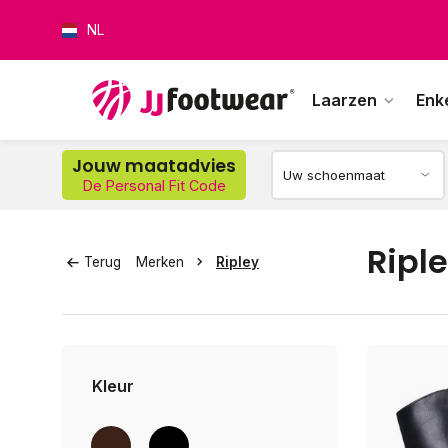
NL
Laarzen
Enk
Jouw maatadvies
De Personal Fit Code
Op w
Ripl
Terug
Merken
Ripley
Kleur