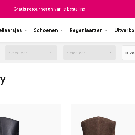
Gratis retourneren
van je bestelling
Gratis verzending
vanaf € 100,-
ellaarsjes
Schoenen
Regenlaarzen
Uitverk
1500+ modellen op voorraad
erkdagen voor 12.00u besteld,
dezelfde dag
verstuurd
ey