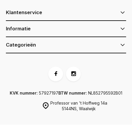
Klantenservice
Informatie
Categorieën
KVK nummer:
57927197
BTW nummer:
NL852795592B01
Professor van 't Hoffweg 14a
5144NS, Waalwijk