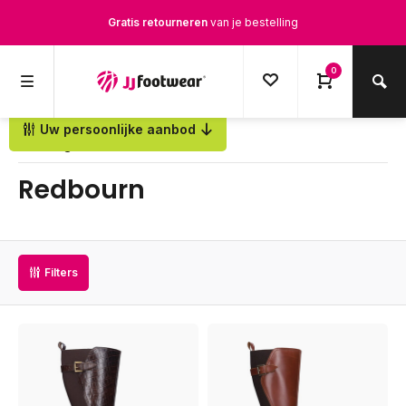
Gratis retourneren
van je bestelling
Gratis verzending
vanaf € 100,-
0
1500+ modellen op voorraad
Uw persoonlijke aanbod
Terug
Op werkdagen voor 12.00u besteld,
dezelfde dag
verstuurd
Redbourn
Filters