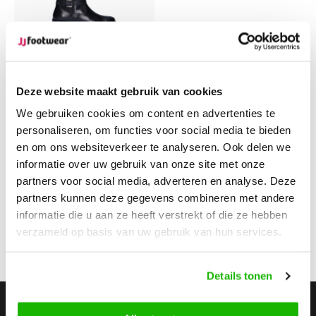
Redbourn
Redbourn - Zwart
Deze website maakt gebruik van cookies
We gebruiken cookies om content en advertenties te
€199,95
personaliseren, om functies voor social media te bieden
en om ons websiteverkeer te analyseren. Ook delen we
Vergelijk
informatie over uw gebruik van onze site met onze
partners voor social media, adverteren en analyse. Deze
partners kunnen deze gegevens combineren met andere
informatie die u aan ze heeft verstrekt of die ze hebben
1
verzameld op basis van uw gebruik van hun services.
Pagina 1 van 1
Details tonen
Stay up to date