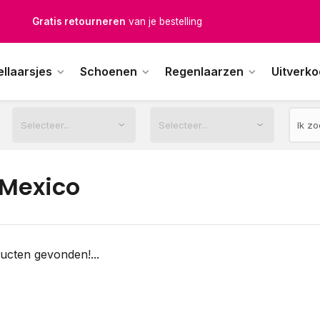
Gratis retourneren
van je bestelling
Gratis verzending
vanaf € 100,-
ellaarsjes
Schoenen
Regenlaarzen
Uitverk
1500+ modellen op voorraad
erkdagen voor 12.00u besteld,
dezelfde dag
verstuurd
Mexico
ucten gevonden!...