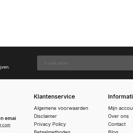
jven.
Klantenservice
Informat
Algemene voorwaarden
Mijn accou
Disclaimer
Over ons
en email
Privacy Policy
Contact
r.com
Betaalmethoden
Blog