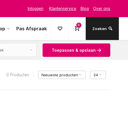
Inloggen
Klantenservice
Blog
Over ons
0
oop
Pas Afspraak
Zoeken
Toepassen & opslaan
0 Producten