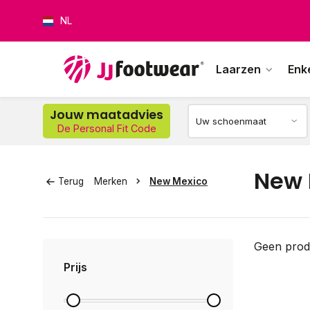
NL
Laarzen
Enk
Jouw maatadvies
De Personal Fit Code
Op w
New 
Terug
Merken
New Mexico
Geen prod
Prijs