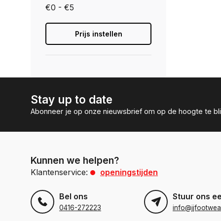
€0 - €5
Prijs instellen
Stay up to date
Abonneer je op onze nieuwsbrief om op de hoogte te bli
Kunnen we helpen?
Klantenservice:
openingstijden
Bel ons
Stuur ons e
0416-272223
info@jjfootwea