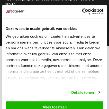
blijven.
Deze website maakt gebruik van cookies
Abonneer
We gebruiken cookies om content en advertenties te
personaliseren, om functies voor social media te bieden
en om ons websiteverkeer te analyseren. Ook delen we
informatie over uw gebruik van onze site met onze
Kunnen we helpen?
partners voor social media, adverteren en analyse. Deze
Klantenservice:
openingstijden
partners kunnen deze gegevens combineren met andere
informatie die u aan ze heeft verstrekt of die ze hebben
Bel ons
verzameld op basis van uw gebruik van hun services.
0416-272223
Stuur ons een email
Details tonen
info@jjfootwear.com
Alles toestaan