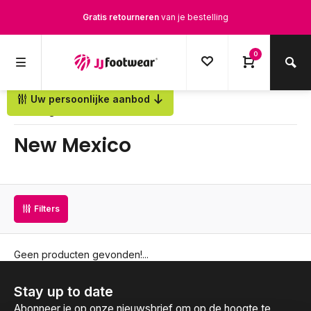
Gratis retourneren
van je bestelling
Gratis verzending
vanaf € 100,-
0
1500+ modellen op voorraad
Uw persoonlijke aanbod
Terug
Op werkdagen voor 12.00u besteld,
dezelfde dag
verstuurd
New Mexico
Filters
Geen producten gevonden!...
Stay up to date
Abonneer je op onze nieuwsbrief om op de hoogte te