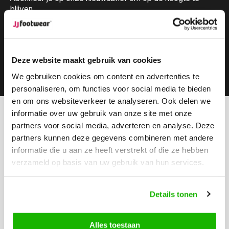
blijven.
Deze website maakt gebruik van cookies
Abonneer
We gebruiken cookies om content en advertenties te
personaliseren, om functies voor social media te bieden
en om ons websiteverkeer te analyseren. Ook delen we
informatie over uw gebruik van onze site met onze
Kunnen we helpen?
partners voor social media, adverteren en analyse. Deze
Klantenservice:
partners kunnen deze gegevens combineren met andere
informatie die u aan ze heeft verstrekt of die ze hebben
Bel ons
verzameld op basis van uw gebruik van hun services.
0416-272223
Stuur ons een email
Details tonen
info@jjfootwear.com
Alles toestaan