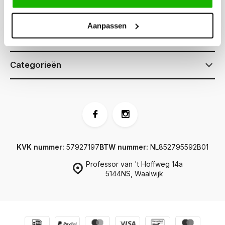
Klantenservice
Aanpassen
Informatie
Categorieën
KVK nummer:
57927197
BTW nummer:
NL852795592B01
Professor van 't Hoffweg 14a
5144NS, Waalwijk