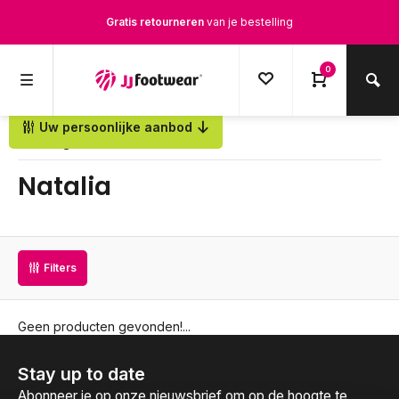
Gratis retourneren
van je bestelling
Gratis verzending
vanaf € 100,-
0
1500+ modellen op voorraad
Uw persoonlijke aanbod
Terug
Op werkdagen voor 12.00u besteld,
dezelfde dag
verstuurd
Natalia
Filters
Geen producten gevonden!...
Stay up to date
Abonneer je op onze nieuwsbrief om op de hoogte te