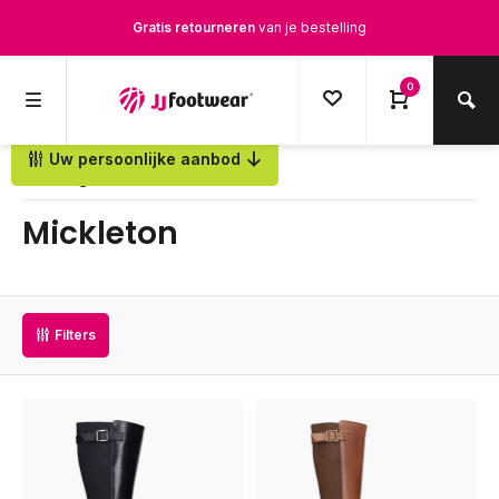
Gratis retourneren
van je bestelling
Gratis verzending
vanaf € 100,-
0
1500+ modellen op voorraad
Uw persoonlijke aanbod
Terug
Op werkdagen voor 12.00u besteld,
dezelfde dag
verstuurd
Mickleton
Filters