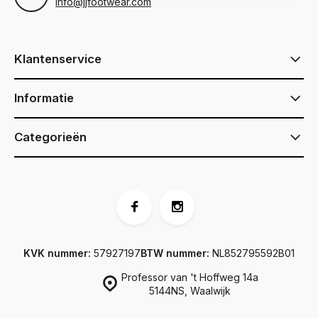
info@jjfootwear.com
Klantenservice
Informatie
Categorieën
KVK nummer:
57927197
BTW nummer:
NL852795592B01
Professor van 't Hoffweg 14a
5144NS, Waalwijk