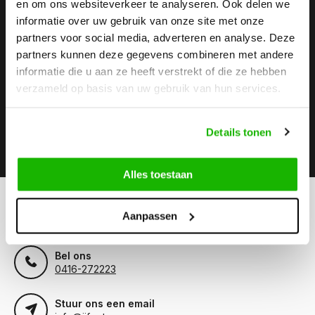
en om ons websiteverkeer te analyseren. Ook delen we
informatie over uw gebruik van onze site met onze
Stay up to date
partners voor social media, adverteren en analyse. Deze
Abonneer je op onze nieuwsbrief om op de hoogte te
partners kunnen deze gegevens combineren met andere
blijven.
informatie die u aan ze heeft verstrekt of die ze hebben
verzameld op basis van uw gebruik van hun services.
Details tonen
Abonneer
Alles toestaan
Kunnen we helpen?
Aanpassen
Klantenservice:
Bel ons
0416-272223
Stuur ons een email