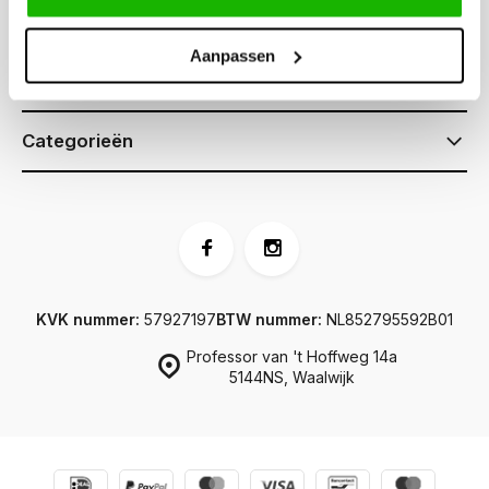
Klantenservice
Aanpassen
Informatie
Categorieën
KVK nummer:
57927197
BTW nummer:
NL852795592B01
Professor van 't Hoffweg 14a
5144NS, Waalwijk