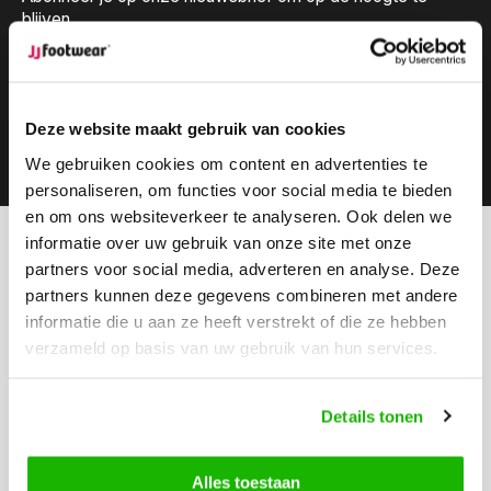
blijven.
Deze website maakt gebruik van cookies
Abonneer
We gebruiken cookies om content en advertenties te
personaliseren, om functies voor social media te bieden
en om ons websiteverkeer te analyseren. Ook delen we
informatie over uw gebruik van onze site met onze
Kunnen we helpen?
partners voor social media, adverteren en analyse. Deze
Klantenservice:
openingstijden
partners kunnen deze gegevens combineren met andere
informatie die u aan ze heeft verstrekt of die ze hebben
Bel ons
verzameld op basis van uw gebruik van hun services.
0416-272223
Stuur ons een email
Details tonen
info@jjfootwear.com
Alles toestaan