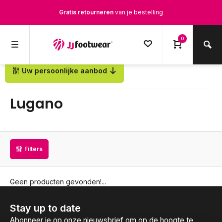
Gratis retourneren
van je bestelling
Gratis verzending
vanaf € 100,-
0
1500+ modellen op voorraad
Uw persoonlijke aanbod
Terug
Op werkdagen voor 12.00u besteld,
dezelfde dag
verstuurd
Lugano
Filters
Geen producten gevonden!...
Stay up to date
Abonneer je op onze nieuwsbrief om op de hoogte te