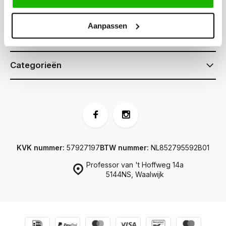
Klantenservice
Aanpassen
Informatie
Categorieën
KVK nummer:
57927197
BTW nummer:
NL852795592B01
Professor van 't Hoffweg 14a
5144NS, Waalwijk