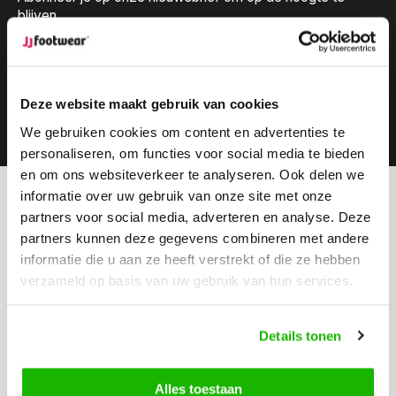
blijven.
Deze website maakt gebruik van cookies
Abonneer
We gebruiken cookies om content en advertenties te
personaliseren, om functies voor social media te bieden
en om ons websiteverkeer te analyseren. Ook delen we
informatie over uw gebruik van onze site met onze
Kunnen we helpen?
partners voor social media, adverteren en analyse. Deze
Klantenservice:
partners kunnen deze gegevens combineren met andere
informatie die u aan ze heeft verstrekt of die ze hebben
Bel ons
verzameld op basis van uw gebruik van hun services.
0416-272223
Stuur ons een email
Details tonen
info@jjfootwear.com
Alles toestaan