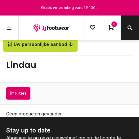
Gratis verzending
vanaf € 100,-
1500+ modellen op voorraad
0
Op werkdagen voor 12.00u besteld,
dezelfde dag
verstuurd
Uw persoonlijke aanbod
Terug
Lindau
Filters
Geen producten gevonden!...
Stay up to date
Abonneer je op onze nieuwsbrief om op de hoogte te