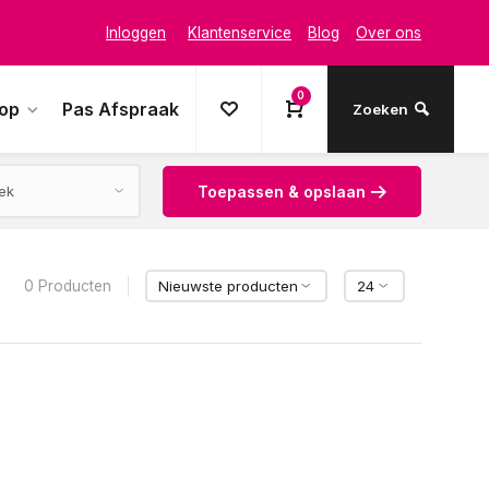
Inloggen
Klantenservice
Blog
Over ons
0
oop
Pas Afspraak
Zoeken
Toepassen & opslaan
0 Producten