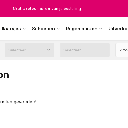
Gratis retourneren
van je bestelling
Gratis verzending
vanaf € 100,-
ellaarsjes
Schoenen
Regenlaarzen
Uitverk
1500+ modellen op voorraad
erkdagen voor 12.00u besteld,
dezelfde dag
verstuurd
on
ucten gevonden!...