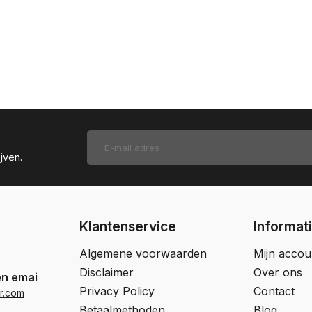
jven.
Klantenservice
Informat
Algemene voorwaarden
Mijn accou
Disclaimer
Over ons
en email
Privacy Policy
Contact
r.com
Betaalmethoden
Blog