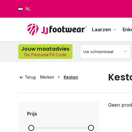
NL
Laarzen
Enk
Jouw maatadvies
De Personal Fit Code
Op w
Kest
Terug
Merken
Keston
Geen prod
Prijs