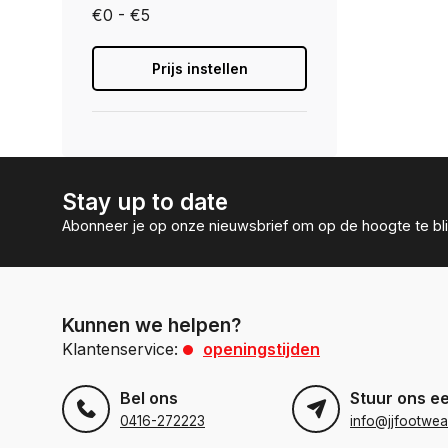
€0 - €5
Prijs instellen
Stay up to date
Abonneer je op onze nieuwsbrief om op de hoogte te bli
Kunnen we helpen?
Klantenservice:
openingstijden
Bel ons
Stuur ons e
0416-272223
info@jjfootwea