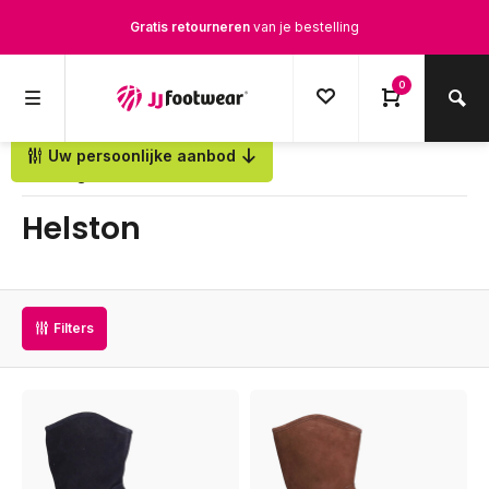
Gratis retourneren
van je bestelling
Gratis verzending
vanaf € 100,-
0
1500+ modellen op voorraad
Uw persoonlijke aanbod
Terug
Op werkdagen voor 12.00u besteld,
dezelfde dag
verstuurd
Helston
Filters