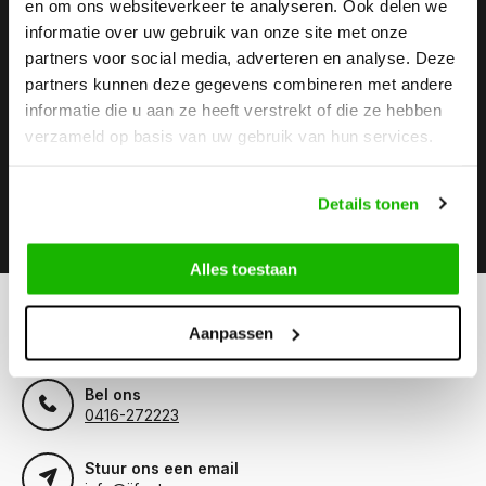
en om ons websiteverkeer te analyseren. Ook delen we
informatie over uw gebruik van onze site met onze
Stay up to date
partners voor social media, adverteren en analyse. Deze
Abonneer je op onze nieuwsbrief om op de hoogte te
partners kunnen deze gegevens combineren met andere
blijven.
informatie die u aan ze heeft verstrekt of die ze hebben
verzameld op basis van uw gebruik van hun services.
Details tonen
Abonneer
Alles toestaan
Kunnen we helpen?
Aanpassen
Klantenservice:
openingstijden
Bel ons
0416-272223
Stuur ons een email