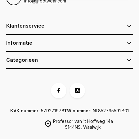
info@jjfootwear.com
Klantenservice
Informatie
Categorieën
KVK nummer:
57927197
BTW nummer:
NL852795592B01
Professor van 't Hoffweg 14a
5144NS, Waalwijk