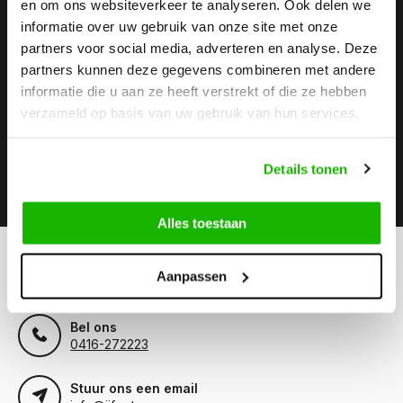
en om ons websiteverkeer te analyseren. Ook delen we
informatie over uw gebruik van onze site met onze
Stay up to date
partners voor social media, adverteren en analyse. Deze
Abonneer je op onze nieuwsbrief om op de hoogte te
partners kunnen deze gegevens combineren met andere
blijven.
informatie die u aan ze heeft verstrekt of die ze hebben
verzameld op basis van uw gebruik van hun services.
Details tonen
Abonneer
Alles toestaan
Kunnen we helpen?
Aanpassen
Klantenservice:
Bel ons
0416-272223
Stuur ons een email