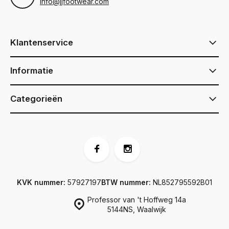
info@jjfootwear.com
Klantenservice
Informatie
Categorieën
KVK nummer:
57927197
BTW nummer:
NL852795592B01
Professor van 't Hoffweg 14a
5144NS, Waalwijk