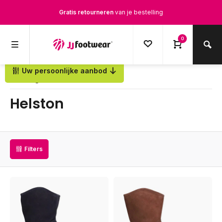
Gratis retourneren
van je bestelling
Gratis verzending
vanaf € 100,-
0
1500+ modellen op voorraad
Uw persoonlijke aanbod
Terug
Op werkdagen voor 12.00u besteld,
dezelfde dag
verstuurd
Helston
Filters