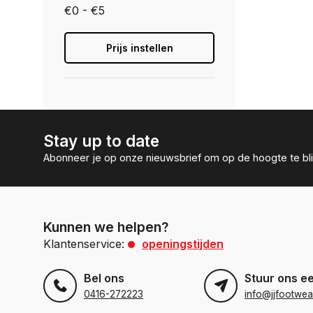
€0 - €5
Prijs instellen
Stay up to date
Abonneer je op onze nieuwsbrief om op de hoogte te bli
Kunnen we helpen?
Klantenservice:
openingstijden
Bel ons
Stuur ons e
0416-272223
info@jjfootwea