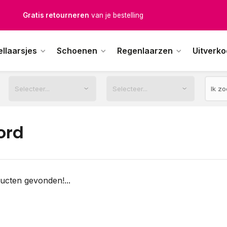
Gratis retourneren
van je bestelling
Gratis verzending
vanaf € 100,-
ellaarsjes
Schoenen
Regenlaarzen
Uitverk
1500+ modellen op voorraad
erkdagen voor 12.00u besteld,
dezelfde dag
verstuurd
ord
ucten gevonden!...