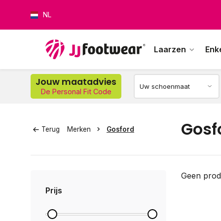
NL
Laarzen
Enk
Jouw maatadvies
De Personal Fit Code
Op w
Gosf
Terug
Merken
Gosford
Geen prod
Prijs