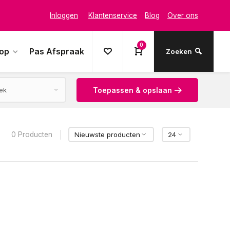
Inloggen
Klantenservice
Blog
Over ons
0
oop
Pas Afspraak
Zoeken
Toepassen & opslaan
0 Producten