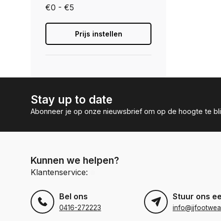
€0 - €5
Prijs instellen
Stay up to date
Abonneer je op onze nieuwsbrief om op de hoogte te bli
Kunnen we helpen?
Klantenservice:
Bel ons
Stuur ons e
0416-272223
info@jjfootwea