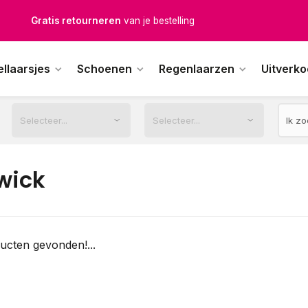
Gratis retourneren
van je bestelling
Gratis verzending
vanaf € 100,-
ellaarsjes
Schoenen
Regenlaarzen
Uitverk
1500+ modellen op voorraad
erkdagen voor 12.00u besteld,
dezelfde dag
verstuurd
wick
ucten gevonden!...