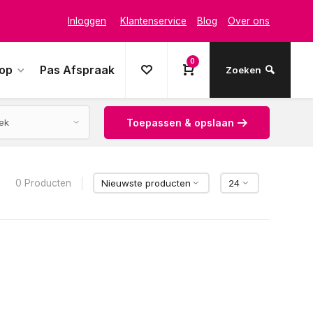
Inloggen
Klantenservice
Blog
Over ons
0
oop
Pas Afspraak
Zoeken
Toepassen & opslaan
0 Producten