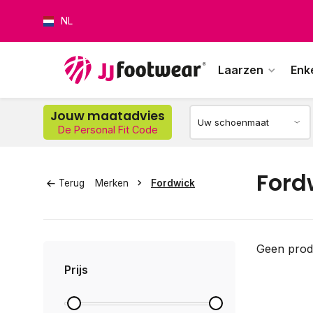
NL
Laarzen
Enk
Jouw maatadvies
De Personal Fit Code
Op w
Ford
Terug
Merken
Fordwick
Geen prod
Prijs