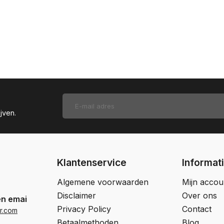
jven.
Klantenservice
Informat
Algemene voorwaarden
Mijn accou
Disclaimer
Over ons
en email
Privacy Policy
Contact
r.com
Betaalmethoden
Blog