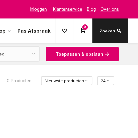
Inloggen
Klantenservice
Blog
Over ons
0
oop
Pas Afspraak
Zoeken
Toepassen & opslaan
0 Producten