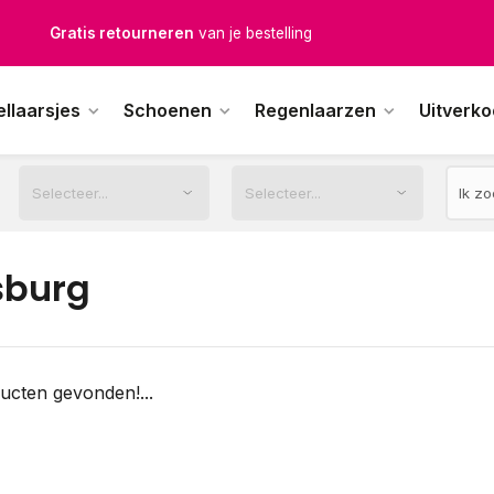
Gratis retourneren
van je bestelling
Gratis verzending
vanaf € 100,-
ellaarsjes
Schoenen
Regenlaarzen
Uitverk
1500+ modellen op voorraad
erkdagen voor 12.00u besteld,
dezelfde dag
verstuurd
sburg
ucten gevonden!...