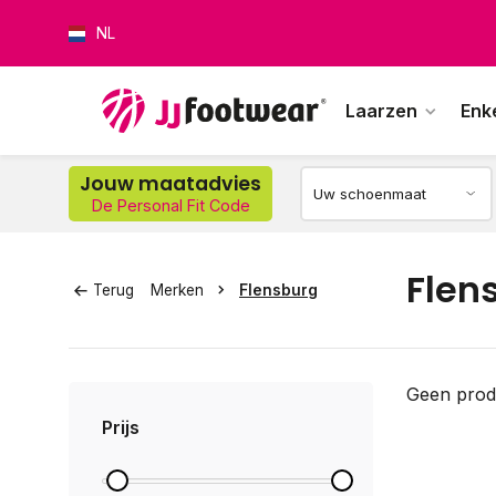
NL
Laarzen
Enk
Jouw maatadvies
De Personal Fit Code
Op w
Flen
Terug
Merken
Flensburg
Geen prod
Prijs