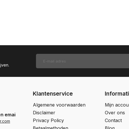
jven.
Klantenservice
Informat
Algemene voorwaarden
Mijn accou
Disclaimer
Over ons
en email
Privacy Policy
Contact
r.com
Betaalmethoden
Blog