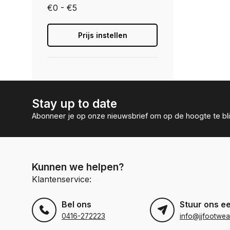
€0 - €5
Prijs instellen
Stay up to date
Abonneer je op onze nieuwsbrief om op de hoogte te bli
Kunnen we helpen?
Klantenservice:
Bel ons
Stuur ons e
0416-272223
info@jjfootwea