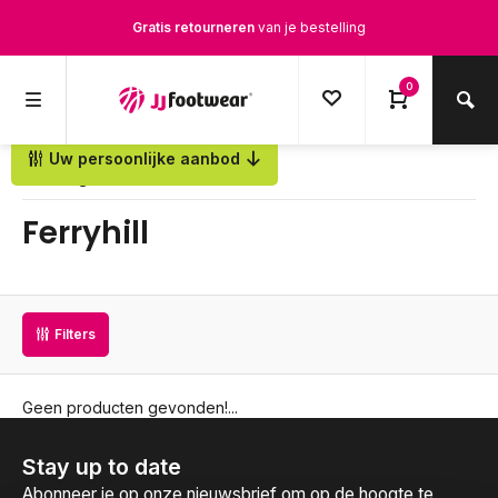
Gratis retourneren
van je bestelling
Gratis verzending
vanaf € 100,-
0
1500+ modellen op voorraad
Uw persoonlijke aanbod
Terug
Op werkdagen voor 12.00u besteld,
dezelfde dag
verstuurd
Ferryhill
Filters
Geen producten gevonden!...
Stay up to date
Abonneer je op onze nieuwsbrief om op de hoogte te