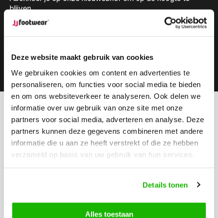
blijven.
Deze website maakt gebruik van cookies
Abonneer
We gebruiken cookies om content en advertenties te
personaliseren, om functies voor social media te bieden
en om ons websiteverkeer te analyseren. Ook delen we
informatie over uw gebruik van onze site met onze
Kunnen we helpen?
partners voor social media, adverteren en analyse. Deze
Klantenservice:
openingstijden
partners kunnen deze gegevens combineren met andere
informatie die u aan ze heeft verstrekt of die ze hebben
Bel ons
verzameld op basis van uw gebruik van hun services.
0416-272223
Stuur ons een email
Details tonen
info@jjfootwear.com
Alles toestaan