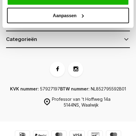
Klantenservice
Aanpassen
Informatie
Categorieën
KVK nummer:
57927197
BTW nummer:
NL852795592B01
Professor van 't Hoffweg 14a
5144NS, Waalwijk