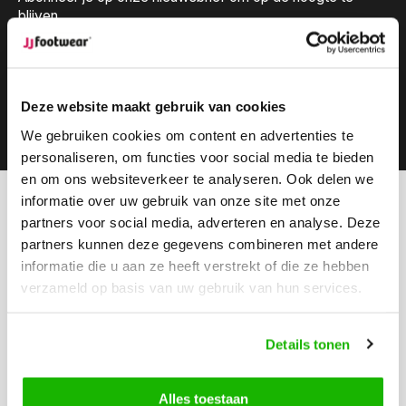
blijven.
Deze website maakt gebruik van cookies
Abonneer
We gebruiken cookies om content en advertenties te
personaliseren, om functies voor social media te bieden
en om ons websiteverkeer te analyseren. Ook delen we
informatie over uw gebruik van onze site met onze
Kunnen we helpen?
partners voor social media, adverteren en analyse. Deze
Klantenservice:
partners kunnen deze gegevens combineren met andere
informatie die u aan ze heeft verstrekt of die ze hebben
Bel ons
verzameld op basis van uw gebruik van hun services.
0416-272223
Stuur ons een email
Details tonen
info@jjfootwear.com
Alles toestaan