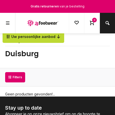
Gratis retourneren
van je bestelling
Gratis verzending
vanaf € 100,-
0
1500+ modellen op voorraad
Uw persoonlijke aanbod
Terug
Op werkdagen voor 12.00u besteld,
dezelfde dag
verstuurd
Duisburg
Filters
Geen producten gevonden!...
Stay up to date
Abonneer je op onze nieuwsbrief om op de hoogte te