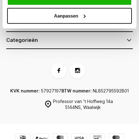
Klantenservice
Aanpassen
Informatie
Categorieën
KVK nummer:
57927197
BTW nummer:
NL852795592B01
Professor van 't Hoffweg 14a
5144NS, Waalwijk