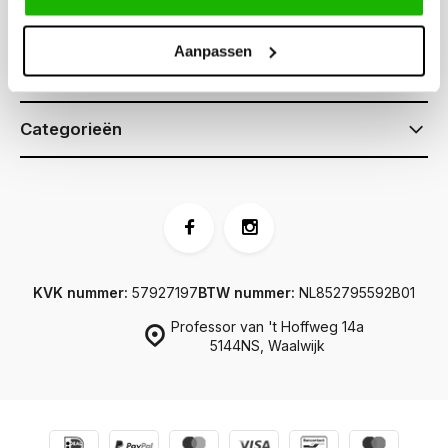
Klantenservice
Aanpassen
Informatie
Categorieën
KVK nummer:
57927197
BTW nummer:
NL852795592B01
Professor van 't Hoffweg 14a
5144NS, Waalwijk