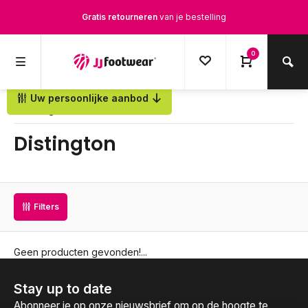
Gratis retourneren
van je bestelling
Gratis verzending
vanaf € 100,-
0
1500+ modellen op voorraad
Uw persoonlijke aanbod
Terug
Op werkdagen voor 12.00u besteld,
dezelfde dag
verstuurd
Distington
Filters
Geen producten gevonden!...
Stay up to date
Abonneer je op onze nieuwsbrief om op de hoogte te