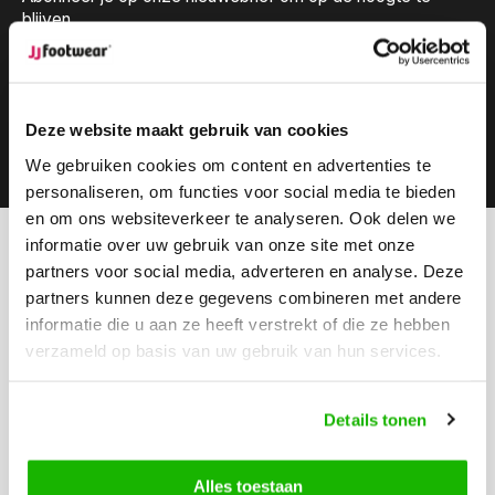
blijven.
Deze website maakt gebruik van cookies
Abonneer
We gebruiken cookies om content en advertenties te
personaliseren, om functies voor social media te bieden
en om ons websiteverkeer te analyseren. Ook delen we
informatie over uw gebruik van onze site met onze
Kunnen we helpen?
partners voor social media, adverteren en analyse. Deze
Klantenservice:
partners kunnen deze gegevens combineren met andere
informatie die u aan ze heeft verstrekt of die ze hebben
Bel ons
verzameld op basis van uw gebruik van hun services.
0416-272223
Stuur ons een email
Details tonen
info@jjfootwear.com
Alles toestaan