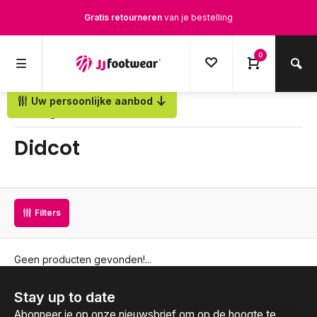
Gratis retourneren
van je bestelling
Gratis verzending
vanaf € 100,-
0
1500+ modellen op voorraad
Uw persoonlijke aanbod
Terug
Op werkdagen voor 12.00u besteld,
dezelfde dag
verstuurd
Didcot
Filters
Geen producten gevonden!...
Stay up to date
Abonneer je op onze nieuwsbrief om op de hoogte te