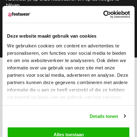
blijven.
Deze website maakt gebruik van cookies
Abonneer
We gebruiken cookies om content en advertenties te
personaliseren, om functies voor social media te bieden
en om ons websiteverkeer te analyseren. Ook delen we
informatie over uw gebruik van onze site met onze
Kunnen we helpen?
partners voor social media, adverteren en analyse. Deze
Klantenservice:
partners kunnen deze gegevens combineren met andere
informatie die u aan ze heeft verstrekt of die ze hebben
Bel ons
verzameld op basis van uw gebruik van hun services.
0416-272223
Stuur ons een email
Details tonen
info@jjfootwear.com
Alles toestaan