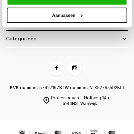
Klantenservice
Aanpassen
Informatie
Categorieën
KVK nummer:
57927197
BTW nummer:
NL852795592B01
Professor van 't Hoffweg 14a
5144NS, Waalwijk