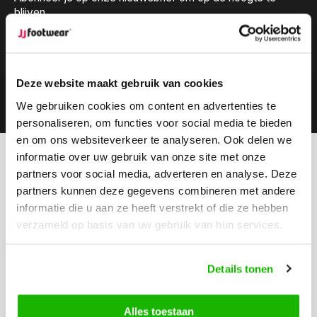
blijven.
Deze website maakt gebruik van cookies
Abonneer
We gebruiken cookies om content en advertenties te
personaliseren, om functies voor social media te bieden
en om ons websiteverkeer te analyseren. Ook delen we
informatie over uw gebruik van onze site met onze
Kunnen we helpen?
partners voor social media, adverteren en analyse. Deze
Klantenservice:
partners kunnen deze gegevens combineren met andere
informatie die u aan ze heeft verstrekt of die ze hebben
Bel ons
verzameld op basis van uw gebruik van hun services.
0416-272223
Stuur ons een email
Details tonen
info@jjfootwear.com
Alles toestaan