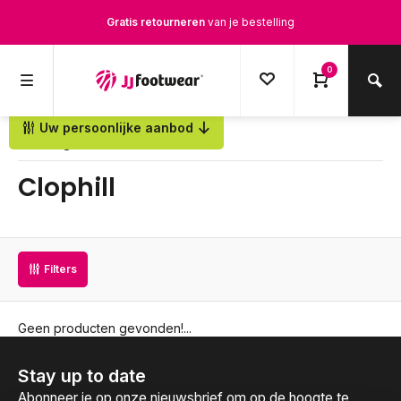
Gratis retourneren
van je bestelling
Gratis verzending
vanaf € 100,-
0
1500+ modellen op voorraad
Uw persoonlijke aanbod
Terug
Op werkdagen voor 12.00u besteld,
dezelfde dag
verstuurd
Clophill
Filters
Geen producten gevonden!...
Stay up to date
Abonneer je op onze nieuwsbrief om op de hoogte te