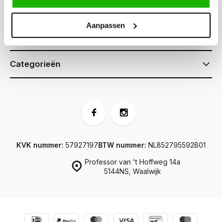
Klantenservice
Aanpassen
Informatie
Categorieën
KVK nummer:
57927197
BTW nummer:
NL852795592B01
Professor van 't Hoffweg 14a
5144NS, Waalwijk