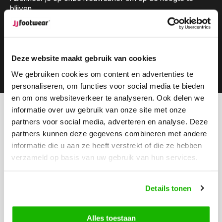
blijven.
Deze website maakt gebruik van cookies
Abonneer
We gebruiken cookies om content en advertenties te
personaliseren, om functies voor social media te bieden
en om ons websiteverkeer te analyseren. Ook delen we
informatie over uw gebruik van onze site met onze
Kunnen we helpen?
partners voor social media, adverteren en analyse. Deze
Klantenservice:
openingstijden
partners kunnen deze gegevens combineren met andere
informatie die u aan ze heeft verstrekt of die ze hebben
Bel ons
verzameld op basis van uw gebruik van hun services.
0416-272223
Stuur ons een email
Details tonen
info@jjfootwear.com
Alles toestaan