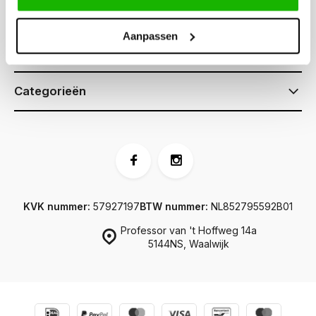
Klantenservice
Aanpassen
Informatie
Categorieën
KVK nummer:
57927197
BTW nummer:
NL852795592B01
Professor van 't Hoffweg 14a
5144NS, Waalwijk