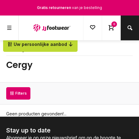
Gratis retourneren
van je bestelling
Gratis verzending
vanaf € 100,-
0
1500+ modellen op voorraad
Uw persoonlijke aanbod
Terug
Op werkdagen voor 12.00u besteld,
dezelfde dag
verstuurd
Cergy
Filters
Geen producten gevonden!...
Stay up to date
Abonneer je op onze nieuwsbrief om op de hoogte te