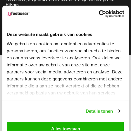
blijven.
Deze website maakt gebruik van cookies
Abonneer
We gebruiken cookies om content en advertenties te
personaliseren, om functies voor social media te bieden
en om ons websiteverkeer te analyseren. Ook delen we
informatie over uw gebruik van onze site met onze
Kunnen we helpen?
partners voor social media, adverteren en analyse. Deze
Klantenservice:
openingstijden
partners kunnen deze gegevens combineren met andere
informatie die u aan ze heeft verstrekt of die ze hebben
Bel ons
verzameld op basis van uw gebruik van hun services.
0416-272223
Stuur ons een email
Details tonen
info@jjfootwear.com
Alles toestaan