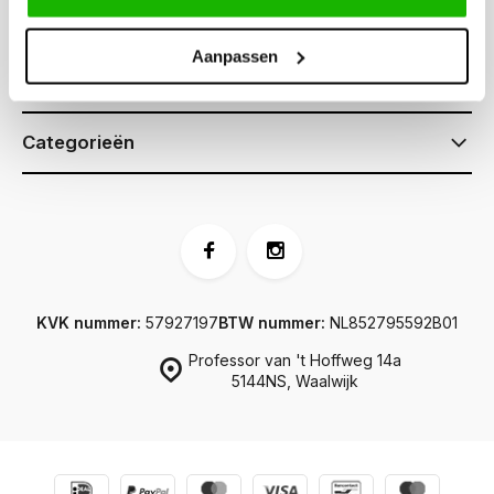
Klantenservice
Aanpassen
Informatie
Categorieën
KVK nummer:
57927197
BTW nummer:
NL852795592B01
Professor van 't Hoffweg 14a
5144NS, Waalwijk