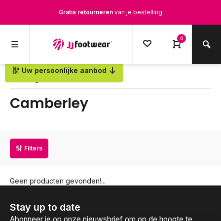
Gratis retourneren
van je bestelling
Gratis verzending
vanaf € 100,-
0
1500+ modellen op voorraad
Uw persoonlijke aanbod
Terug
Op werkdagen voor 12.00u besteld,
dezelfde dag
verstuurd
Camberley
Filters
Geen producten gevonden!...
Stay up to date
Abonneer je op onze nieuwsbrief om op de hoogte te