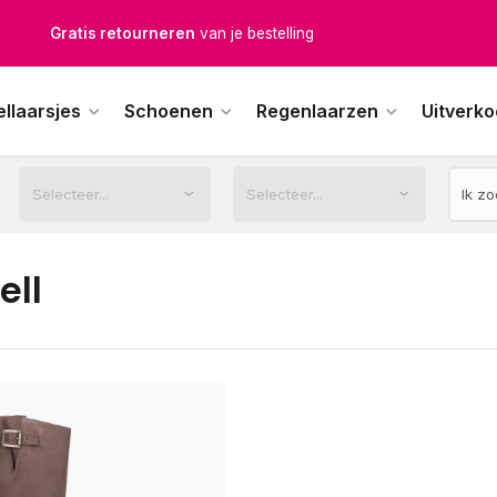
Gratis retourneren
van je bestelling
Gratis verzending
vanaf € 100,-
ellaarsjes
Schoenen
Regenlaarzen
Uitverk
1500+ modellen op voorraad
erkdagen voor 12.00u besteld,
dezelfde dag
verstuurd
ell