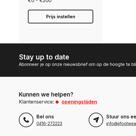
€0 - €200
Prijs instellen
Stay up to date
Abonneer je op onze nieuwsbrief om op de hoogte te bli
Kunnen we helpen?
Klantenservice:
openingstijden
Bel ons
Stuur ons e
0416-272223
info@jjfootwea