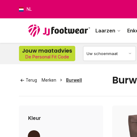
NL
Laarzen
Enk
Jouw maatadvies
De Personal Fit Code
Op w
Burw
Terug
Merken
Burwell
Kleur