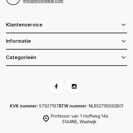
info@jjfootwear.com
Klantenservice
Informatie
Categorieën
KVK nummer:
57927197
BTW nummer:
NL852795592B01
Professor van 't Hoffweg 14a
5144NS, Waalwijk