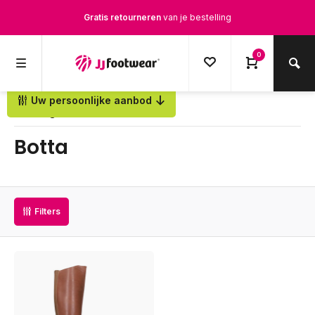
Gratis retourneren
van je bestelling
Gratis verzending
vanaf € 100,-
0
1500+ modellen op voorraad
Uw persoonlijke aanbod
Terug
Op werkdagen voor 12.00u besteld,
dezelfde dag
verstuurd
Botta
Filters