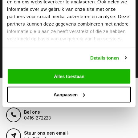
en om ons websiteverkeer te analyseren. Ook delen we
informatie over uw gebruik van onze site met onze
Stay up to date
partners voor social media, adverteren en analyse. Deze
Abonneer je op onze nieuwsbrief om op de hoogte te
partners kunnen deze gegevens combineren met andere
blijven.
informatie die u aan ze heeft verstrekt of die ze hebben
verzameld op basis van uw gebruik van hun services.
Details tonen
Abonneer
Alles toestaan
Kunnen we helpen?
Aanpassen
Klantenservice:
Bel ons
0416-272223
Stuur ons een email