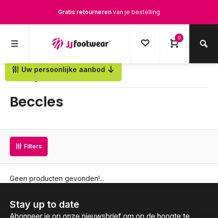
Gratis retourneren
van je bestelling
Gratis verzending
vanaf € 100,-
0
1500+ modellen op voorraad
Uw persoonlijke aanbod
Terug
Op werkdagen voor 12.00u besteld,
dezelfde dag
verstuurd
Beccles
Filters
Geen producten gevonden!...
Stay up to date
Abonneer je op onze nieuwsbrief om op de hoogte te