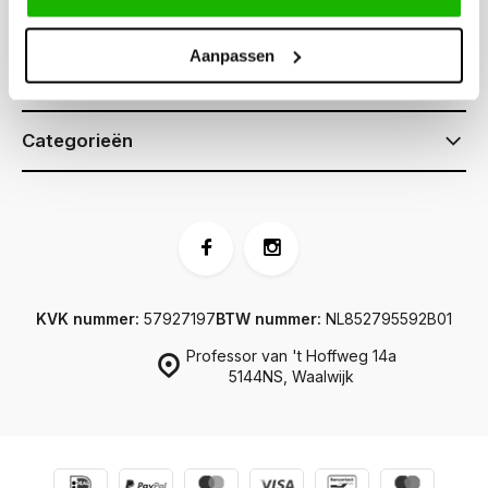
Klantenservice
Aanpassen
Informatie
Categorieën
KVK nummer:
57927197
BTW nummer:
NL852795592B01
Professor van 't Hoffweg 14a
5144NS, Waalwijk