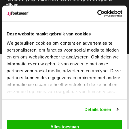
blijven.
Deze website maakt gebruik van cookies
Abonneer
We gebruiken cookies om content en advertenties te
personaliseren, om functies voor social media te bieden
en om ons websiteverkeer te analyseren. Ook delen we
informatie over uw gebruik van onze site met onze
Kunnen we helpen?
partners voor social media, adverteren en analyse. Deze
Klantenservice:
openingstijden
partners kunnen deze gegevens combineren met andere
informatie die u aan ze heeft verstrekt of die ze hebben
Bel ons
verzameld op basis van uw gebruik van hun services.
0416-272223
Stuur ons een email
Details tonen
info@jjfootwear.com
Alles toestaan