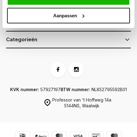
Klantenservice
Aanpassen
Informatie
Categorieën
KVK nummer:
57927197
BTW nummer:
NL852795592B01
Professor van 't Hoffweg 14a
5144NS, Waalwijk