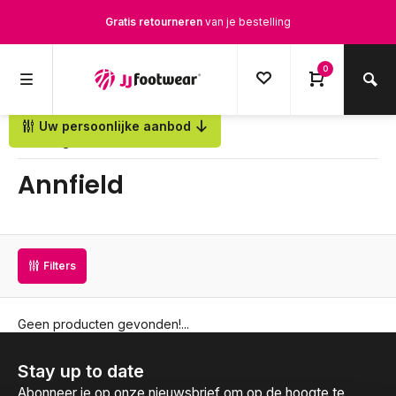
Gratis retourneren
van je bestelling
Gratis verzending
vanaf € 100,-
0
1500+ modellen op voorraad
Uw persoonlijke aanbod
Terug
Op werkdagen voor 12.00u besteld,
dezelfde dag
verstuurd
Annfield
Filters
Geen producten gevonden!...
Stay up to date
Abonneer je op onze nieuwsbrief om op de hoogte te