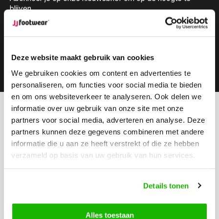
blijven.
Deze website maakt gebruik van cookies
Abonneer
We gebruiken cookies om content en advertenties te
personaliseren, om functies voor social media te bieden
en om ons websiteverkeer te analyseren. Ook delen we
informatie over uw gebruik van onze site met onze
Kunnen we helpen?
partners voor social media, adverteren en analyse. Deze
Klantenservice:
partners kunnen deze gegevens combineren met andere
informatie die u aan ze heeft verstrekt of die ze hebben
Bel ons
verzameld op basis van uw gebruik van hun services.
0416-272223
Stuur ons een email
Details tonen
info@jjfootwear.com
Alles toestaan