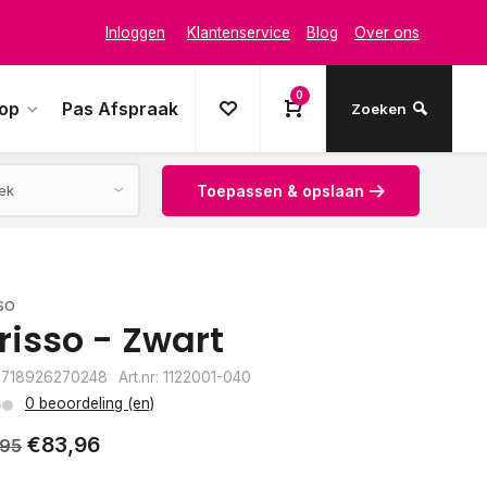
Inloggen
Klantenservice
Blog
Over ons
0
oop
Pas Afspraak
Zoeken
Toepassen & opslaan
so
risso - Zwart
8718926270248
Art.nr: 1122001-040
0 beoordeling (en)
€83,96
,95