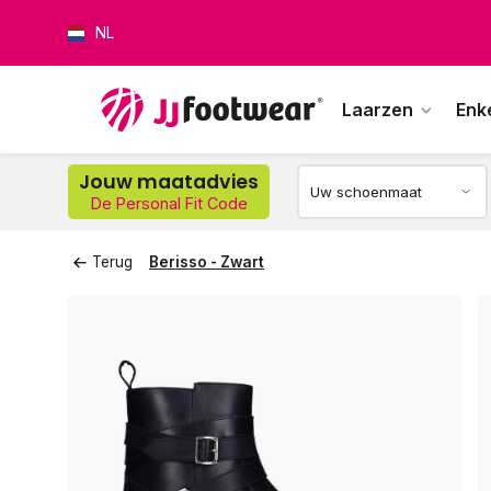
NL
Laarzen
Enk
Jouw maatadvies
De Personal Fit Code
Op w
Terug
Berisso - Zwart