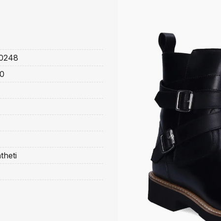
0248
0
theti