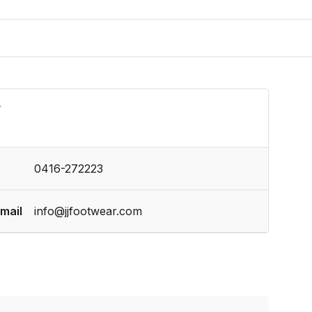
?
0416-272223
mail
info@jjfootwear.com