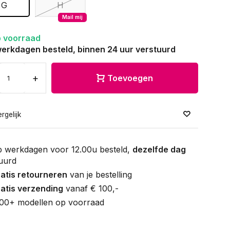
G
H
Mail mij
 voorraad
erkdagen besteld, binnen 24 uur verstuurd
+
Toevoegen
rgelijk
 werkdagen voor 12.00u besteld,
dezelfde dag
uurd
atis retourneren
van je bestelling
atis verzending
vanaf € 100,-
00+ modellen op voorraad