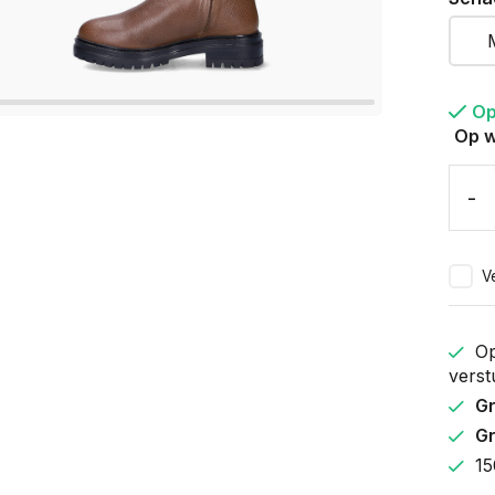
Op
Op w
-
Ve
Op
verst
Gr
Gr
15