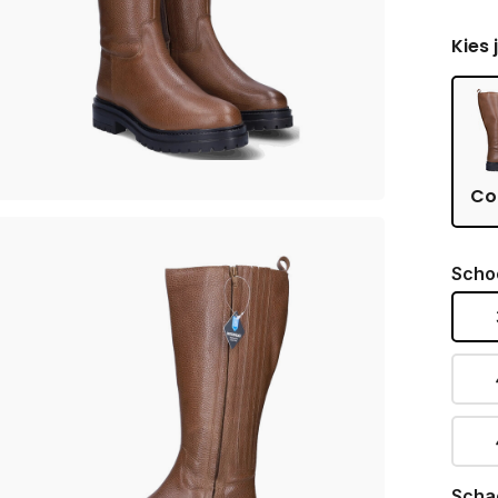
Kies 
Co
Scho
Scha