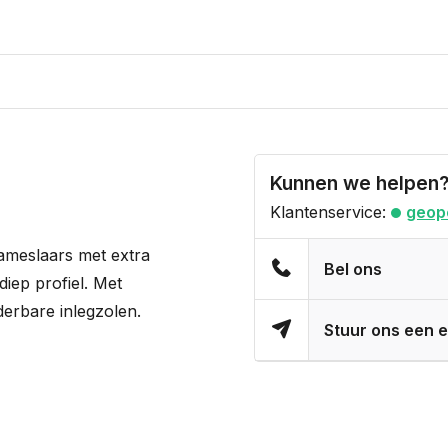
Kunnen we helpen
Klantenservice:
geop
dameslaars met extra
Bel ons
iep profiel. Met
jderbare inlegzolen.
Stuur ons een e