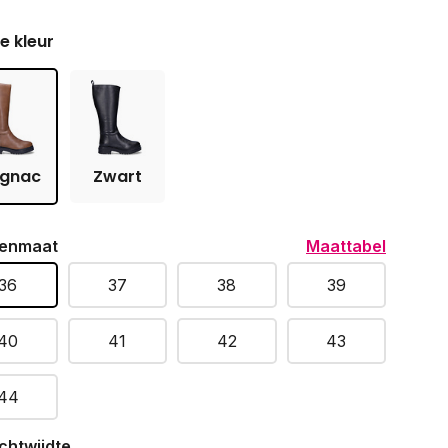
je kleur
gnac
Zwart
enmaat
Maattabel
36
37
38
39
40
41
42
43
44
chtwijdte