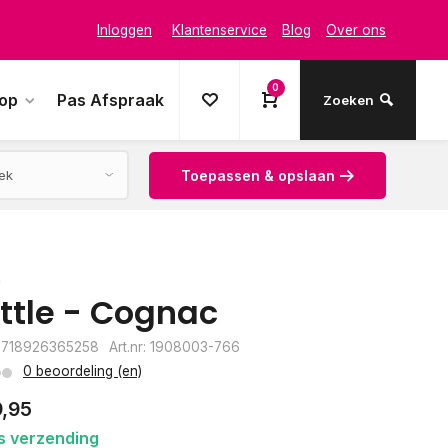
Inloggen
Klantenservice
Blog
Over ons
0
oop
Pas Afspraak
Zoeken
Toepassen & opslaan
e
ttle - Cognac
8718926365258
Art.nr: 1908003-766
0 beoordeling (en)
9,95
s verzending