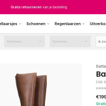
Gratis verzending
vanaf € 100,-
1500+ modellen op voorraad
ellaarsjes
Schoenen
Regenlaarzen
Uitverk
erkdagen voor 12.00u besteld,
dezelfde dag
verstuurd
Battl
Ba
EAN: 
€19
Grati