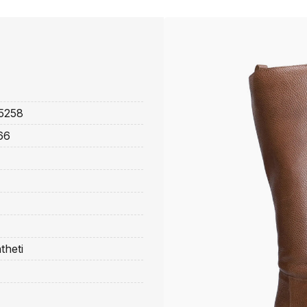
5258
66
theti