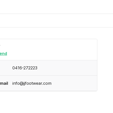
?
end
0416-272223
mail
info@jjfootwear.com