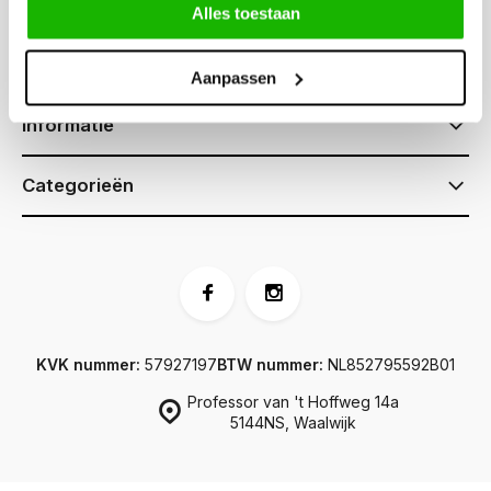
Alles toestaan
Klantenservice
Aanpassen
Informatie
Categorieën
KVK nummer:
57927197
BTW nummer:
NL852795592B01
Professor van 't Hoffweg 14a
5144NS, Waalwijk