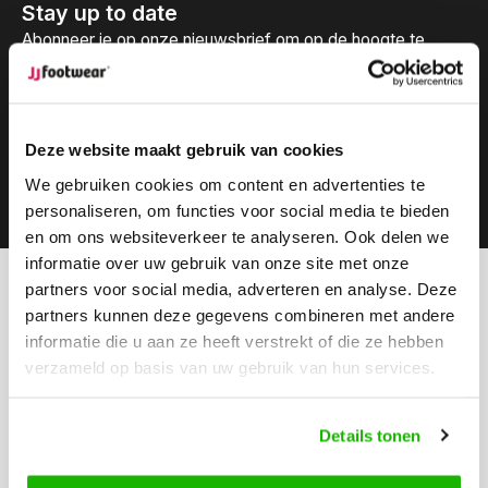
Stay up to date
Abonneer je op onze nieuwsbrief om op de hoogte te
blijven.
Deze website maakt gebruik van cookies
We gebruiken cookies om content en advertenties te
Abonneer
personaliseren, om functies voor social media te bieden
en om ons websiteverkeer te analyseren. Ook delen we
informatie over uw gebruik van onze site met onze
partners voor social media, adverteren en analyse. Deze
Kunnen we helpen?
partners kunnen deze gegevens combineren met andere
Klantenservice:
openingstijden
informatie die u aan ze heeft verstrekt of die ze hebben
verzameld op basis van uw gebruik van hun services.
Bel ons
0416-272223
Details tonen
Stuur ons een email
info@jjfootwear.com