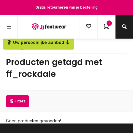
Gratis retourneren
van je bestelling
Gratis verzending
vanaf € 100,-
0
1500+ modellen op voorraad
Uw persoonlijke aanbod
Terug
Op werkdagen voor 12.00u besteld,
dezelfde dag
verstuurd
Producten getagd met
ff_rockdale
Filters
Geen producten gevonden!...