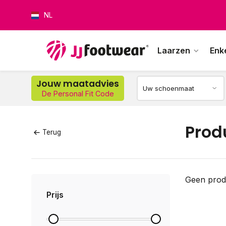
NL
Laarzen
Enk
Jouw maatadvies
De Personal Fit Code
Op w
Prod
Terug
Geen prod
Prijs