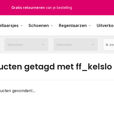
Gratis retourneren
van je bestelling
Gratis verzending
vanaf € 100,-
ellaarsjes
Schoenen
Regenlaarzen
Uitverk
1500+ modellen op voorraad
erkdagen voor 12.00u besteld,
dezelfde dag
verstuurd
ucten getagd met ff_kelslo
ucten gevonden!...