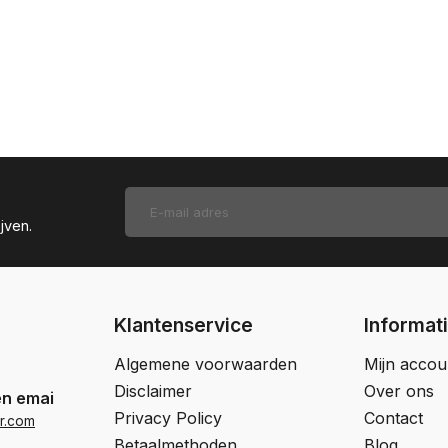
jven.
Klantenservice
Informat
Algemene voorwaarden
Mijn accou
Disclaimer
Over ons
en email
Privacy Policy
Contact
r.com
Betaalmethoden
Blog