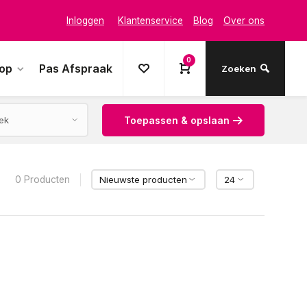
Inloggen
Klantenservice
Blog
Over ons
0
oop
Pas Afspraak
Zoeken
Toepassen & opslaan
0 Producten