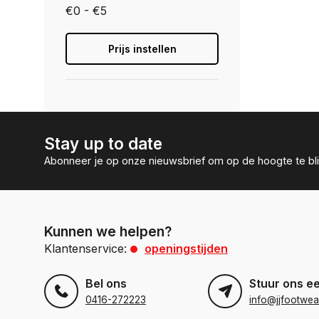
€0 - €5
Prijs instellen
Stay up to date
Abonneer je op onze nieuwsbrief om op de hoogte te bli
Kunnen we helpen?
Klantenservice:
openingstijden
Bel ons
Stuur ons e
0416-272223
info@jjfootwea