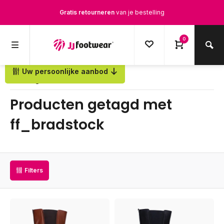
Gratis retourneren
van je bestelling
Gratis verzending
vanaf € 100,-
0
1500+ modellen op voorraad
Uw persoonlijke aanbod
Terug
Op werkdagen voor 12.00u besteld,
dezelfde dag
verstuurd
Producten getagd met
ff_bradstock
Filters