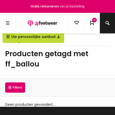
Gratis retourneren
van je bestelling
Gratis verzending
vanaf € 100,-
0
1500+ modellen op voorraad
Uw persoonlijke aanbod
Terug
Op werkdagen voor 12.00u besteld,
dezelfde dag
verstuurd
Producten getagd met
ff_ballou
Filters
Geen producten gevonden!...