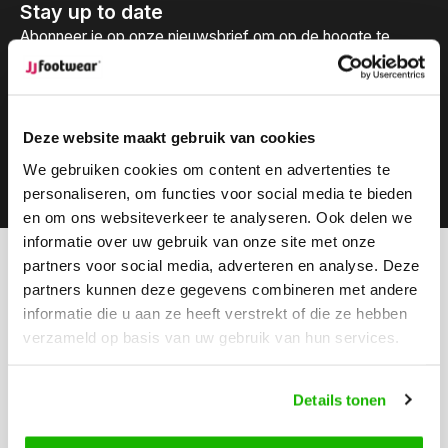
Stay up to date
Abonneer je op onze nieuwsbrief om op de hoogte te
blijven.
Deze website maakt gebruik van cookies
We gebruiken cookies om content en advertenties te
Abonneer
personaliseren, om functies voor social media te bieden
en om ons websiteverkeer te analyseren. Ook delen we
informatie over uw gebruik van onze site met onze
partners voor social media, adverteren en analyse. Deze
Kunnen we helpen?
partners kunnen deze gegevens combineren met andere
Klantenservice:
informatie die u aan ze heeft verstrekt of die ze hebben
verzameld op basis van uw gebruik van hun services.
Bel ons
0416-272223
Details tonen
Stuur ons een email
info@jjfootwear.com