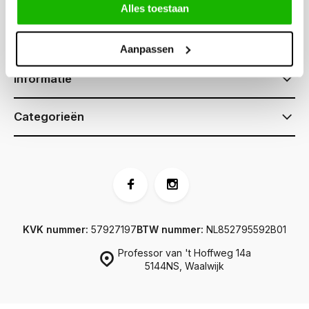
Alles toestaan
Klantenservice
Aanpassen
Informatie
Categorieën
KVK nummer:
57927197
BTW nummer:
NL852795592B01
Professor van 't Hoffweg 14a
5144NS, Waalwijk