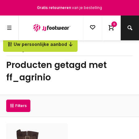
Gratis retourneren
van je bestelling
Gratis verzending
vanaf € 100,-
0
1500+ modellen op voorraad
Uw persoonlijke aanbod
Op werkdagen voor 12.00u besteld,
dezelfde dag
verstuurd
Terug
Producten getagd met
ff_agrinio
Filters