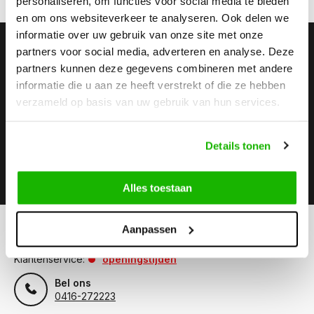
personaliseren, om functies voor social media te bieden
en om ons websiteverkeer te analyseren. Ook delen we
informatie over uw gebruik van onze site met onze
Stay up to date
partners voor social media, adverteren en analyse. Deze
partners kunnen deze gegevens combineren met andere
Abonneer je op onze nieuwsbrief om op de hoogte te
blijven.
informatie die u aan ze heeft verstrekt of die ze hebben
verzameld op basis van uw gebruik van hun services.
Details tonen
Abonneer
Alles toestaan
Aanpassen
Kunnen we helpen?
Klantenservice:
openingstijden
Bel ons
0416-272223