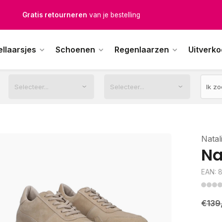
Gratis retourneren
van je bestelling
Gratis verzending
vanaf € 100,-
ellaarsjes
Schoenen
Regenlaarzen
Uitverk
1500+ modellen op voorraad
erkdagen voor 12.00u besteld,
dezelfde dag
verstuurd
Natal
Na
EAN: 
€139