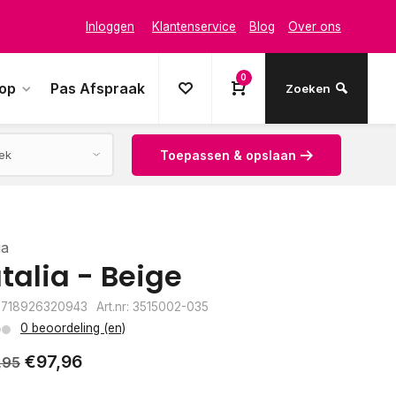
Inloggen
Klantenservice
Blog
Over ons
0
oop
Pas Afspraak
Zoeken
Toepassen & opslaan
ia
talia - Beige
8718926320943
Art.nr: 3515002-035
0 beoordeling (en)
€97,96
,95