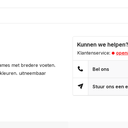
Kunnen we helpen
Klantenservice:
openi
dames met bredere voeten.
Bel ons
 kleuren. uitneembaar
Stuur ons een e