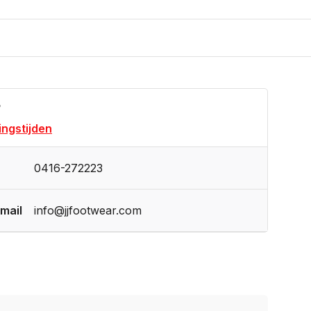
?
ngstijden
0416-272223
mail
info@jjfootwear.com