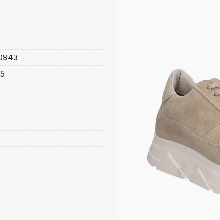
0943
35