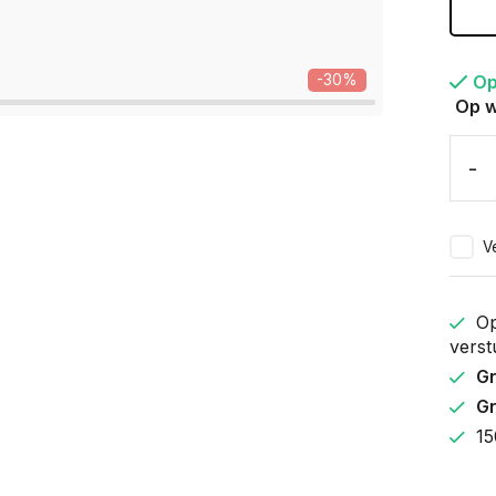
Op
-30%
Op w
-
Ve
Op
verst
Gr
Gr
15