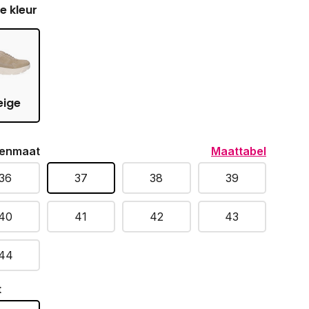
je kleur
eige
enmaat
Maattabel
36
37
38
39
40
41
42
43
44
t