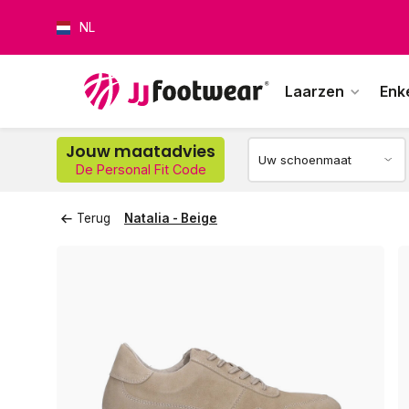
NL
Laarzen
Enk
Jouw maatadvies
De Personal Fit Code
Op w
Terug
Natalia - Beige