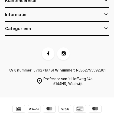
Klantenservice
Informatie
Categorieën
KVK nummer:
57927197
BTW nummer:
NL852795592B01
Professor van 't Hoffweg 14a
5144NS, Waalwijk