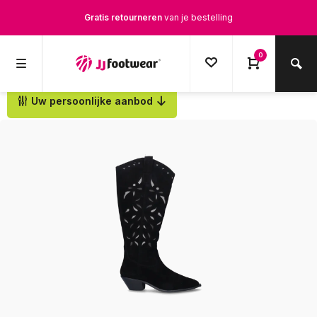
Gratis retourneren
van je bestelling
Gratis verzending
vanaf € 100,-
0
1500+ modellen op voorraad
Uw persoonlijke aanbod
Terug
Op werkdagen voor 12.00u besteld,
dezelfde dag
verstuurd