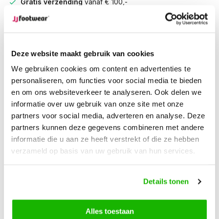
Gratis verzending
vanaf € 100,-
1500+ modellen op voorraad
Beschrijving
Deze website maakt gebruik van cookies
Longridge - Zwart
We gebruiken cookies om content en advertenties te
personaliseren, om functies voor social media te bieden
De Longridge in zwart suède straalt kracht en elegantie uit.
en om ons websiteverkeer te analyseren. Ook delen we
Deze westernstijl dameslaars is voorzien van een
informatie over uw gebruik van onze site met onze
uitneembaar voetbed voor optimaal comfort en een lange rits
partners voor social media, adverteren en analyse. Deze
om moeiteloos aan en uit te trekken. Het opvallende
partners kunnen deze gegevens combineren met andere
borduursel en de uitgesneden vormen in de schacht zorgen
informatie die u aan ze heeft verstrekt of die ze hebben
verzameld op basis van uw gebruik van hun services.
voor een unieke, eigentijdse uitstraling. De spitse neus en
lage hak maken dit model favoriet bij zowel urban looks als
casual outfits. Kies voor statement style en draagbare luxe
Details tonen
met deze stoere zwarte cowboylaars
Alles toestaan