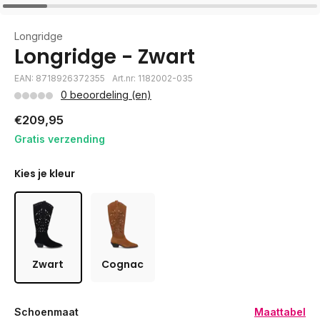
Longridge
Longridge - Zwart
EAN: 8718926372355
Art.nr: 1182002-035
0 beoordeling (en)
€209,95
Gratis verzending
Kies je kleur
Zwart
Cognac
Schoenmaat
Maattabel