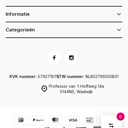
Informatie
Categorieën
KVK nummer:
57927197
BTW nummer:
NL852795592B01
Professor van 't Hoffweg 14a
5144NS, Waalwijk
0
Vergelijk
Start