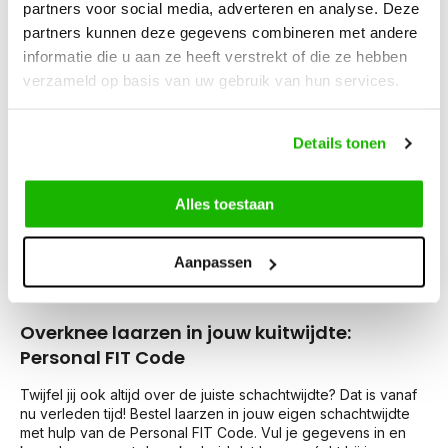
partners voor social media, adverteren en analyse. Deze
Kies ook voor wide fit overknee laarzen van JJ Footwear en
partners kunnen deze gegevens combineren met andere
ben er zeker van dat jouw laarzen ook écht aan jouw eigen
informatie die u aan ze heeft verstrekt of die ze hebben
pasvorm voldoen!
verzameld op basis van uw gebruik van hun services.
Kunnen overknee laarzen nog?
Details tonen
Je vraagt je af of over de knie laarzen nog kunnen? Wij
stellen je gerust. Deze laarzen zijn nog steeds hip, hot en
happening! Naast dat ze zeer modieus zijn, houden ze je
Alles toestaan
benen ook warm tijdens koude dagen. Deze laarzen zijn niet
alleen geschikt voor de wintermaanden, maar ook perfect
voor warmer weer. Dijhoge laarzen zijn een geweldige
keuze, vooral omdat ze jouw kuiten een slankere look
Aanpassen
geven.
Overknee laarzen in jouw kuitwijdte:
Personal FIT Code
Twijfel jij ook altijd over de juiste schachtwijdte? Dat is vanaf
nu verleden tijd! Bestel laarzen in jouw eigen schachtwijdte
met hulp van de Personal FIT Code. Vul je gegevens in en