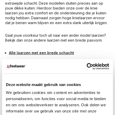
extrawijde schacht. Deze modellen sluiten precies aan op
jouw dikke kuiten. Hierdoor bieden onze over de knie
laarzen jou extra comfort en de ondersteuning die je kuiten
nodig hebben. Daarnaast zorgen hoge knielaarzen ervoor
dat je benen warm blijven en een extra slank uiterlijk krijgen.
Gaat jouw voorkeur toch uit naar een ander model laarzen?
Bekijk dan onze andere laarzen met een brede pasvorm:
Alle laarzen met een brede schacht
Cowboy laarzen met brede schacht
Overknee laarzen wide Fit
Deze website maakt gebruik van cookies
Wide fit overknee laarzen zijn zorgvuldig ontworpen voor
We gebruiken cookies om content en advertenties te
dames met dikke kuiten. Met een brede schachtwijdte en
een perfecte pasvorm bieden deze laarzen het ultieme
personaliseren, om functies voor social media te bieden
comfort en de nodige ondersteuning tijdens het dragen van
en om ons websiteverkeer te analyseren. Ook delen we
laarzen in een wide fit uitvoering.
informatie over uw gebruik van onze site met onze