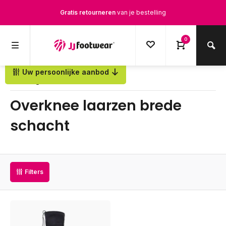
Gratis retourneren
van je bestelling
Gratis verzending
vanaf € 100,-
0
1500+ modellen op voorraad
Uw persoonlijke aanbod
Terug
Op werkdagen voor 12.00u besteld,
dezelfde dag
verstuurd
Overknee laarzen brede
schacht
Filters