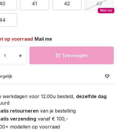
40
41
42
43
Mail mij
44
et op voorraad
Mail me
+
Toevoegen
rgelijk
 werkdagen voor 12.00u besteld,
dezelfde dag
uurd
atis retourneren
van je bestelling
atis verzending
vanaf € 100,-
00+ modellen op voorraad