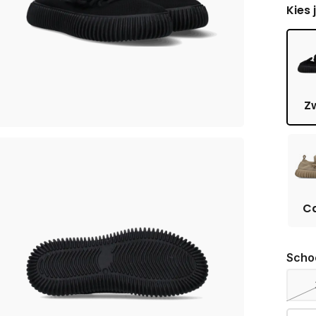
Kies 
Z
C
Scho