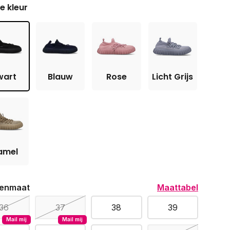
je kleur
wart
Blauw
Rose
Licht Grijs
amel
enmaat
Maattabel
36
37
38
39
Mail mij
Mail mij