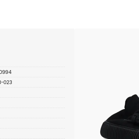
0994
0-023