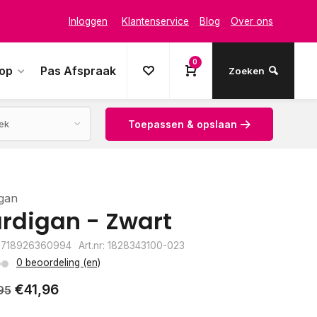
Inloggen
Klantenservice
Blog
Over ons
0
oop
Pas Afspraak
Zoeken
Toepassen & opslaan
gan
rdigan - Zwart
8718926360994
Art.nr: 1828343100-023
0 beoordeling (en)
€41,96
95