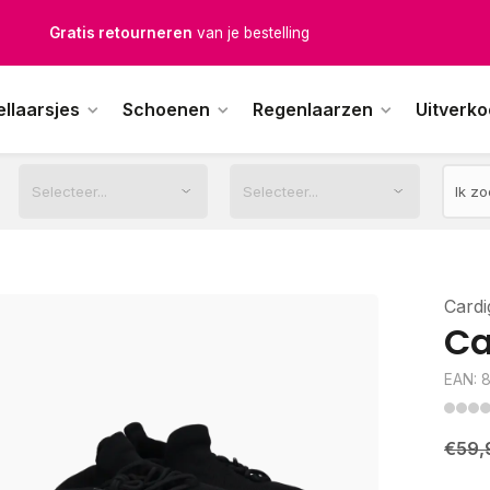
Gratis verzending
vanaf € 100,-
1500+ modellen op voorraad
ellaarsjes
Schoenen
Regenlaarzen
Uitverk
erkdagen voor 12.00u besteld,
dezelfde dag
verstuurd
Cardi
Ca
EAN: 
€59,