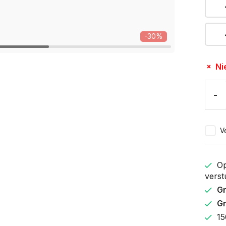
-30%
Ni
-
Ve
Op
verst
Gr
Gr
15