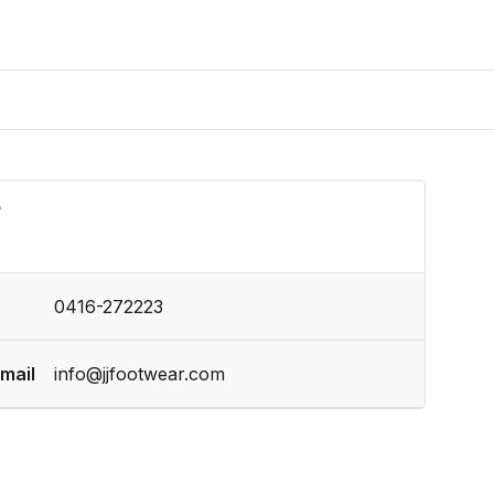
?
0416-272223
mail
info@jjfootwear.com