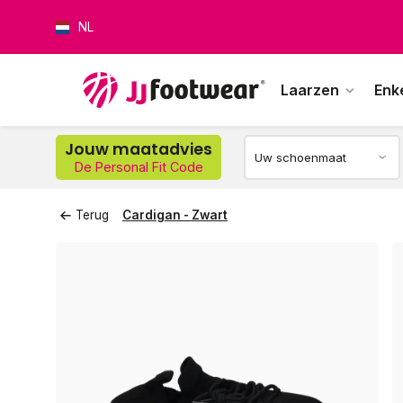
NL
Laarzen
Enk
Op w
Jouw maatadvies
De Personal Fit Code
Terug
Cardigan - Zwart