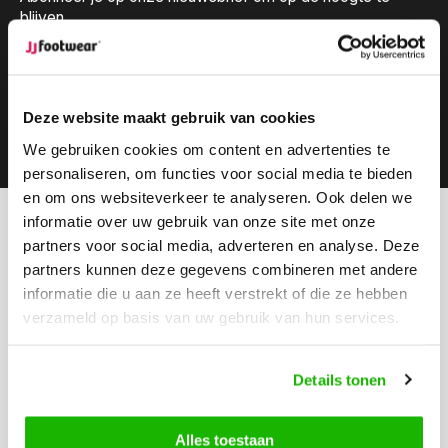
blijven.
Deze website maakt gebruik van cookies
Abonneer
We gebruiken cookies om content en advertenties te
personaliseren, om functies voor social media te bieden
en om ons websiteverkeer te analyseren. Ook delen we
informatie over uw gebruik van onze site met onze
Kunnen we helpen?
partners voor social media, adverteren en analyse. Deze
Klantenservice:
openingstijden
partners kunnen deze gegevens combineren met andere
informatie die u aan ze heeft verstrekt of die ze hebben
Bel ons
verzameld op basis van uw gebruik van hun services.
0416-272223
Stuur ons een email
Details tonen
info@jjfootwear.com
Alles toestaan