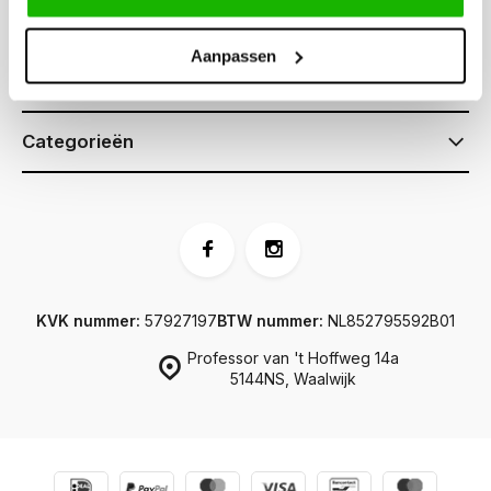
Klantenservice
Aanpassen
Informatie
Categorieën
KVK nummer:
57927197
BTW nummer:
NL852795592B01
Professor van 't Hoffweg 14a
5144NS, Waalwijk