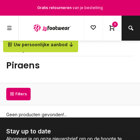
Gratis retourneren
van je bestelling
Gratis verzending
vanaf € 100,-
0
1500+ modellen op voorraad
Uw persoonlijke aanbod
Terug
Op werkdagen voor 12.00u besteld,
dezelfde dag
verstuurd
Piraens
Filters
Geen producten gevonden!...
Stay up to date
Abonneer je op onze nieuwsbrief om op de hoogte te