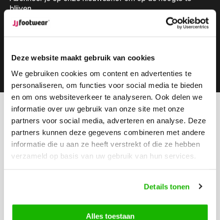
blijven.
Deze website maakt gebruik van cookies
Abonneer
We gebruiken cookies om content en advertenties te
personaliseren, om functies voor social media te bieden
en om ons websiteverkeer te analyseren. Ook delen we
informatie over uw gebruik van onze site met onze
Kunnen we helpen?
partners voor social media, adverteren en analyse. Deze
Klantenservice:
partners kunnen deze gegevens combineren met andere
informatie die u aan ze heeft verstrekt of die ze hebben
Bel ons
verzameld op basis van uw gebruik van hun services.
0416-272223
Stuur ons een email
Details tonen
info@jjfootwear.com
Alles toestaan