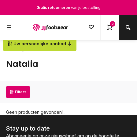
Gratis retourneren
van je bestelling
Gratis verzending
vanaf € 100,-
0
1500+ modellen op voorraad
Uw persoonlijke aanbod
Terug
Op werkdagen voor 12.00u besteld,
dezelfde dag
verstuurd
Natalia
Filters
Geen producten gevonden!...
Stay up to date
Abonneer je op onze nieuwsbrief om op de hoogte te