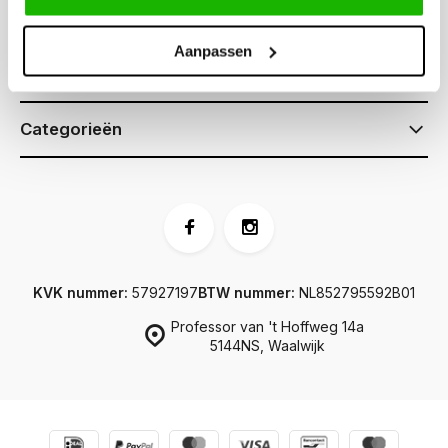
Klantenservice
Aanpassen
Informatie
Categorieën
KVK nummer:
57927197
BTW nummer:
NL852795592B01
Professor van 't Hoffweg 14a
5144NS, Waalwijk