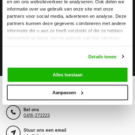
en om ons websiteverkeer te analyseren. Ook delen we
informatie over uw gebruik van onze site met onze
Stay up to date
partners voor social media, adverteren en analyse. Deze
Abonneer je op onze nieuwsbrief om op de hoogte te
partners kunnen deze gegevens combineren met andere
blijven.
informatie die u aan ze heeft verstrekt of die ze hebben
verzameld op basis van uw gebruik van hun services.
Details tonen
Abonneer
Alles toestaan
Kunnen we helpen?
Aanpassen
Klantenservice:
Bel ons
0416-272223
Stuur ons een email