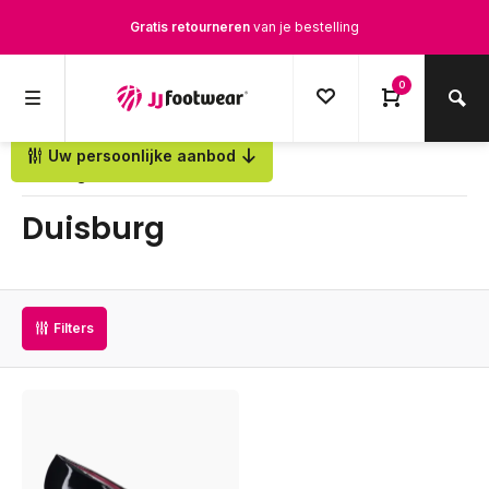
Gratis retourneren
van je bestelling
Gratis verzending
vanaf € 100,-
0
1500+ modellen op voorraad
Uw persoonlijke aanbod
Terug
Op werkdagen voor 12.00u besteld,
dezelfde dag
verstuurd
Duisburg
Filters