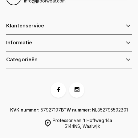
info@jjfootwear.com
Klantenservice
Informatie
Categorieën
KVK nummer:
57927197
BTW nummer:
NL852795592B01
Professor van 't Hoffweg 14a
5144NS, Waalwijk