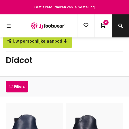
Gratis retourneren
van je bestelling
Gratis verzending
vanaf € 100,-
0
1500+ modellen op voorraad
Uw persoonlijke aanbod
Terug
Op werkdagen voor 12.00u besteld,
dezelfde dag
verstuurd
Didcot
Filters