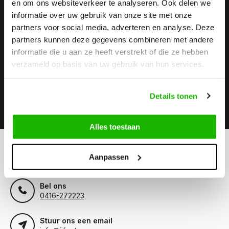
en om ons websiteverkeer te analyseren. Ook delen we
informatie over uw gebruik van onze site met onze
Stay up to date
partners voor social media, adverteren en analyse. Deze
Abonneer je op onze nieuwsbrief om op de hoogte te
partners kunnen deze gegevens combineren met andere
blijven.
informatie die u aan ze heeft verstrekt of die ze hebben
verzameld op basis van uw gebruik van hun services.
Details tonen
Abonneer
Alles toestaan
Kunnen we helpen?
Aanpassen
Klantenservice:
openingstijden
Bel ons
0416-272223
Stuur ons een email