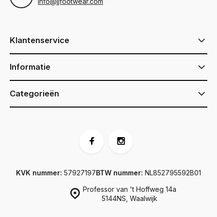
info@jjfootwear.com
Klantenservice
Informatie
Categorieën
KVK nummer:
57927197
BTW nummer:
NL852795592B01
Professor van 't Hoffweg 14a
5144NS, Waalwijk